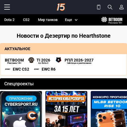
Dota 2
CS2
Мир танков
Еще
Новости о Дезертир по Hearthstone
АКТУАЛЬНОЕ
BETBOOM
TI 2026
РПЛ 2026-2027
Реклама 18+
по Dota 2
таблица и расписание
EWC CS2
EWC R6
Спецпроекты
‹
›