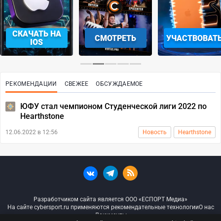
СКАЧАТЬ НА
СМОТРЕТЬ
УЧАСТВОВАТ
IOS
РЕКОМЕНДАЦИИ
СВЕЖЕЕ
ОБСУЖДАЕМОЕ
ЮФУ стал чемпионом Студенческой лиги 2022 по
Hearthstone
12.06.2022 в 12:56
Новость
Hearthstone
Разработчиком сайта является ООО «ЕСПОРТ Медиа»
На сайте cybersport.ru применяются рекомендательные технологии
О нас
Документы