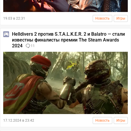
19.03 в 22:31
Новость
Игры
Helldivers 2 против S.T.A.L.K.E.R. 2 и Balatro — стали
известны финалисты премии The Steam Awards
2024
11
17.12.2024 в 23:42
Новость
Игры