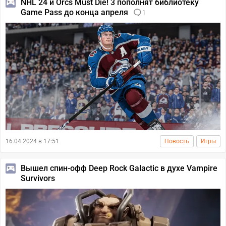
NHL 24 и Orcs Must Die! 3 пополнят библиотеку
Game Pass до конца апреля
1
16.04.2024 в 17:51
Новость
Игры
Вышел спин-офф Deep Rock Galactic в духе Vampire
Survivors