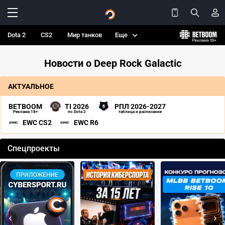
Dota 2
CS2
Мир танков
Еще
Новости о Deep Rock Galactic
АКТУАЛЬНОЕ
BETBOOM
TI 2026
РПЛ 2026-2027
Реклама 18+
по Dota 2
таблица и расписание
EWC CS2
EWC R6
Спецпроекты
‹
›