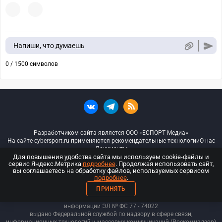
Напиши, что думаешь
0 / 1500 символов
Разработчиком сайта является ООО «ЕСПОРТ Медиа»
На сайте cybersport.ru применяются рекомендательные технологии
О нас
Документы
Для повышения удобства сайта мы используем cookie-файлы и
сервис Яндекс.Метрика
подробнее
. Продолжая использовать сайт,
© ООО «Киберспорт.ру» — Все права защищены
вы соглашаетесь на обработку файлов, используемых сервисом
подробнее
.
18+
ПРИНЯТЬ
ООО «Киберспорт.ру». Свидетельство о регистрации средств массовой
информации ЭЛ № ФС 77 - 74
022
выдано Федеральной службой по надзору в сфере связи,