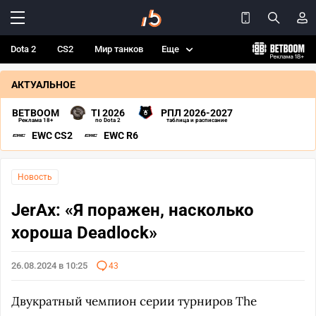
Dota 2
CS2
Мир танков
Еще
АКТУАЛЬНОЕ
BETBOOM
TI 2026
РПЛ 2026-2027
Реклама 18+
по Dota 2
таблица и расписание
EWC CS2
EWC R6
Новость
JerAx: «Я поражен, насколько
хороша Deadlock»
26.08.2024 в 10:25
43
Двукратный чемпион серии турниров The