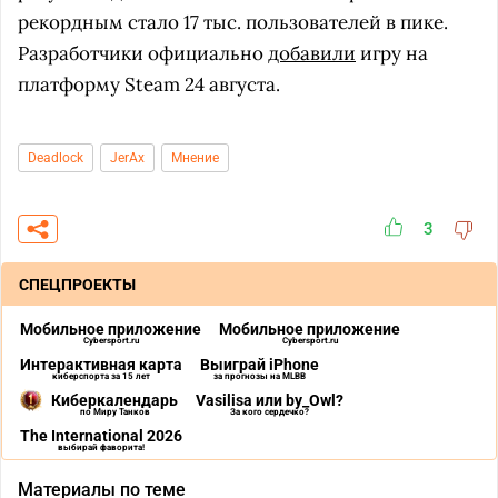
рекордным стало 17 тыс. пользователей в пике.
Разработчики официально
добавили
игру на
платформу Steam 24 августа.
Deadlock
JerAx
Мнение
3
СПЕЦПРОЕКТЫ
Мобильное приложение
Мобильное приложение
Cybersport.ru
Cybersport.ru
Интерактивная карта
Выиграй iPhone
киберспорта за 15 лет
за прогнозы на MLBB
Киберкалендарь
Vasilisa или by_Owl?
по Миру Танков
За кого сердечко?
The International 2026
выбирай фаворита!
Материалы по теме