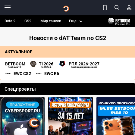
Dota 2
CS2
Мир танков
Еще
Новости о dAT Team по CS2
АКТУАЛЬНОЕ
BETBOOM
TI 2026
РПЛ 2026-2027
Реклама 18+
по Dota 2
таблица и расписание
EWC CS2
EWC R6
Спецпроекты
‹
›