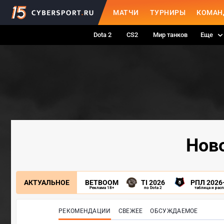
МАТЧИ
ТУРНИРЫ
КОМАН
Dota 2
CS2
Мир танков
Еще
Ново
АКТУАЛЬНОЕ
BETBOOM
TI 2026
РПЛ 2026
Реклама 18+
по Dota 2
таблица и рас
РЕКОМЕНДАЦИИ
СВЕЖЕЕ
ОБСУЖДАЕМОЕ