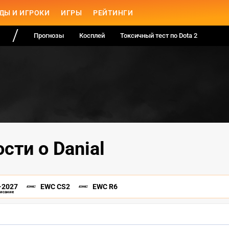
ДЫ И ИГРОКИ
ИГРЫ
РЕЙТИНГИ
Прогнозы
Косплей
Токсичный тест по Dota 2
сти о Danial
-2027
EWC CS2
EWC R6
писание