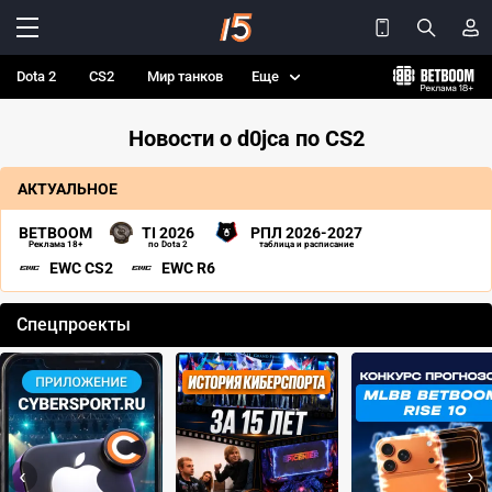
Dota 2
CS2
Мир танков
Еще
Новости о d0jca по CS2
АКТУАЛЬНОЕ
BETBOOM
TI 2026
РПЛ 2026-2027
Реклама 18+
по Dota 2
таблица и расписание
EWC CS2
EWC R6
Спецпроекты
‹
›