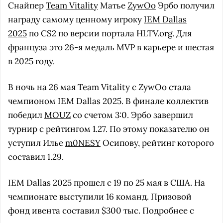
Снайпер
Team Vitality
Матье
ZywOo
Эрбо получил
награду самому ценному игроку
IEM Dallas
2025
по CS2 по версии портала HLTV.org. Для
француза это 26-я медаль MVP в карьере и шестая
в 2025 году.
В ночь на 26 мая Team Vitality с ZywOo стала
чемпионом IEM Dallas 2025. В финале коллектив
победил
MOUZ
со счетом 3:0. Эрбо завершил
турнир с рейтингом 1.27. По этому показателю он
уступил Илье
m0NESY
Осипову, рейтинг которого
составил 1.29.
IEM Dallas 2025 прошел с 19 по 25 мая в США. На
чемпионате выступили 16 команд. Призовой
фонд ивента составил $300 тыс. Подробнее с