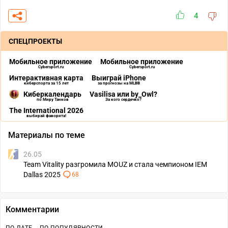
4
СПЕЦПРОЕКТЫ
Мобильное приложение
Мобильное приложение
Cybersport.ru
Cybersport.ru
Интерактивная карта
Выиграй iPhone
киберспорта за 15 лет
за прогнозы на MLBB
Киберкалендарь
Vasilisa или by_Owl?
по Миру Танков
За кого сердечко?
The International 2026
выбирай фаворита!
Материалы по теме
26.05
Team Vitality разгромила MOUZ и стала чемпионом IEM
Dallas 2025
68
Комментарии