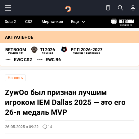
Dota 2
CS2
Мир танков
Еще
АКТУАЛЬНОЕ
BETBOOM
TI 2026
РПЛ 2026-2027
Реклама 18+
по Dota 2
таблица и расписание
EWC CS2
EWC R6
Новость
ZywOo был признан лучшим
игроком IEM Dallas 2025 — это его
26-я медаль MVP
26.05.2025 в 09:22
14