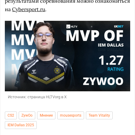
результатами соревнования можно ознакомиться
на
Cybersport.ru
.
Источник: страница HLTVorg в X
CS2
ZywOo
Мнение
mousesports
Team Vitality
IEM Dallas 2025