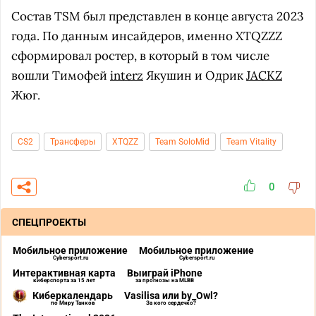
Состав TSM был представлен в конце августа 2023
года. По данным инсайдеров, именно XTQZZZ
сформировал ростер, в который в том числе
вошли Тимофей
interz
Якушин и Одрик
JACKZ
Жюг.
CS2
Трансферы
XTQZZ
Team SoloMid
Team Vitality
0
СПЕЦПРОЕКТЫ
Мобильное приложение
Мобильное приложение
Cybersport.ru
Cybersport.ru
Интерактивная карта
Выиграй iPhone
киберспорта за 15 лет
за прогнозы на MLBB
Киберкалендарь
Vasilisa или by_Owl?
по Миру Танков
За кого сердечко?