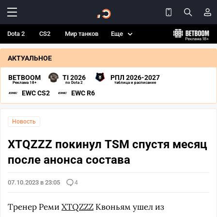
Dota 2
CS2
Мир танков
Еще
АКТУАЛЬНОЕ
BETBOOM
TI 2026
РПЛ 2026-2027
Реклама 18+
по Dota 2
таблица и расписание
EWC CS2
EWC R6
Новость
XTQZZZ покинул TSM спустя месяц
после анонса состава
07.10.2023 в 23:05
4
Тренер Реми
XTQZZZ
Квоньям ушел из