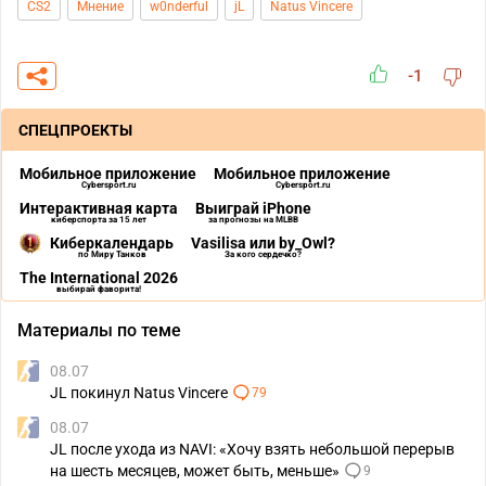
CS2
Мнение
w0nderful
jL
Natus Vincere
-1
СПЕЦПРОЕКТЫ
Мобильное приложение
Мобильное приложение
Cybersport.ru
Cybersport.ru
Интерактивная карта
Выиграй iPhone
киберспорта за 15 лет
за прогнозы на MLBB
Киберкалендарь
Vasilisa или by_Owl?
по Миру Танков
За кого сердечко?
The International 2026
выбирай фаворита!
Материалы по теме
08.07
JL покинул Natus Vincere
79
08.07
JL после ухода из NAVI: «Хочу взять небольшой перерыв
на шесть месяцев, может быть, меньше»
9