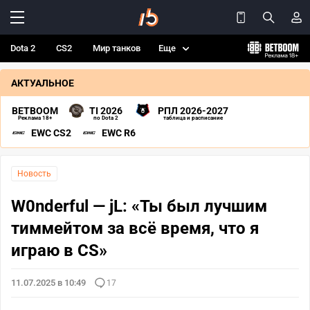
Dota 2
CS2
Мир танков
Еще
АКТУАЛЬНОЕ
BETBOOM
TI 2026
РПЛ 2026-2027
Реклама 18+
по Dota 2
таблица и расписание
EWC CS2
EWC R6
Новость
W0nderful — jL: «Ты был лучшим
тиммейтом за всё время, что я
играю в CS»
11.07.2025 в 10:49
17