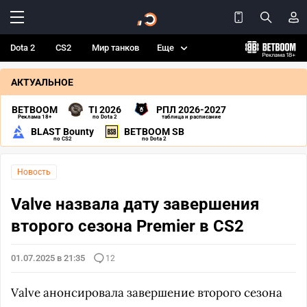
Dota 2
CS2
Мир танков
Еще
АКТУАЛЬНОЕ
BETBOOM
TI 2026
РПЛ 2026-2027
Реклама 18+
по Dota 2
таблица и расписание
BLAST Bounty
BETBOOM SB
по CS2
по Dota 2
Новость
Valve назвала дату завершения
второго сезона Premier в CS2
01.07.2025 в 21:35
12
Valve анонсировала завершение второго сезона