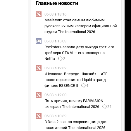
Главные новости
06.08 в 18:16
Maelstorm стал самым любимым
русскоязычным кастером официальной
студии The International 2026
06.08 в 15:03
Rockstar назвала дату выхода третьего
трейлера GTA VI — его покажут на
Netflix
2
06.08 в 12:32
«Неважно. Впереди Шанхай» — ATF
после поражения от Liquid в гранд-
финале ESSENCE II
4
06.08 в 12:00
Пять причин, почему PARIVISION
выиграет The International 2026
24
06.08 в 10:39
В Dota 2 вышла сокровищница для
посетителей The International 2026