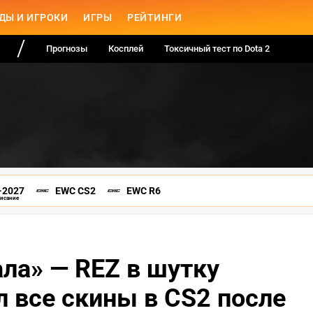
ДЫ И ИГРОКИ
ИГРЫ
РЕЙТИНГИ
Прогнозы
Косплей
Токсичный тест по Dota 2
-2027
EWC CS2
EWC R6
писание
ала» — REZ в шутку
л все скины в CS2 после