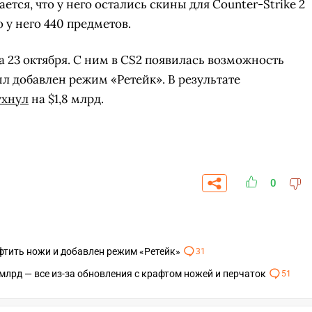
тся, что у него остались скины для Counter-Strike 2
 у него 440 предметов.
а 23 октября. С ним в CS2 появилась возможность
ыл добавлен режим «Ретейк». В результате
ухнул
на $1,8 млрд.
0
СКАЧАТЬ НА
СК
ОВАТЬ
ЗАБРАТЬ
фтить ножи и добавлен режим «Ретейк»
31
ANDROID
 млрд — все из-за обновления с крафтом ножей и перчаток
51