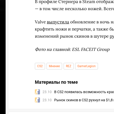
В профиле Стернера в Steam отображае
— в том числе несколько ножей. Всего
Valve
выпустила
обновление в ночь н
крафтить ножи и перчатки, а также б
изменений рынок скинов в шутере
р
Фото на главной: ESL FACEIT Group
CS2
Мнение
REZ
GamerLegion
Материалы по теме
УЧАСТВ
23.10
В CS2 появилась возможность кра
23.10
Рынок скинов в CS2 рухнул на $1,8