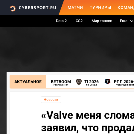
МАТЧИ
ТУРНИРЫ
КОМАН
Dota 2
CS2
Мир танков
Еще
АКТУАЛЬНОЕ
BETBOOM
TI 2026
РПЛ 2026
Реклама 18+
по Dota 2
таблица и рас
Новость
«Valve меня слом
заявил, что прода