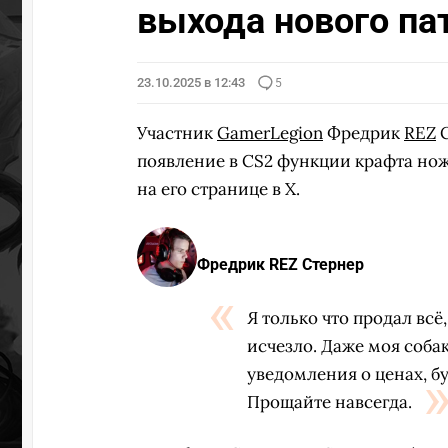
выхода нового па
23.10.2025 в 12:43
5
Участник
GamerLegion
Фредрик
REZ
С
появление в CS2 функции крафта нож
на его странице в X.
Фредрик REZ Стернер
Я только что продал всё
исчезло. Даже моя соба
уведомления о ценах, бу
Прощайте навсегда.