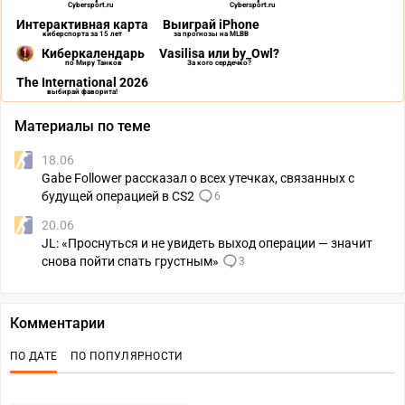
Cybersport.ru
Cybersport.ru
Интерактивная карта
Выиграй iPhone
киберспорта за 15 лет
за прогнозы на MLBB
Киберкалендарь
Vasilisa или by_Owl?
по Миру Танков
За кого сердечко?
The International 2026
выбирай фаворита!
Материалы по теме
18.06
Gabe Follower рассказал о всех утечках, связанных с
будущей операцией в CS2
6
20.06
JL: «Проснуться и не увидеть выход операции — значит
снова пойти спать грустным»
3
Комментарии
ПО ДАТЕ
ПО ПОПУЛЯРНОСТИ