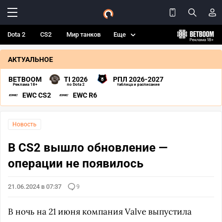
Dota 2
CS2
Мир танков
Еще
АКТУАЛЬНОЕ
BETBOOM
TI 2026
РПЛ 2026-2027
Реклама 18+
по Dota 2
таблица и расписание
EWC CS2
EWC R6
Новость
В CS2 вышло обновление —
операции не появилось
21.06.2024 в 07:37
9
В ночь на 21 июня компания Valve выпустила