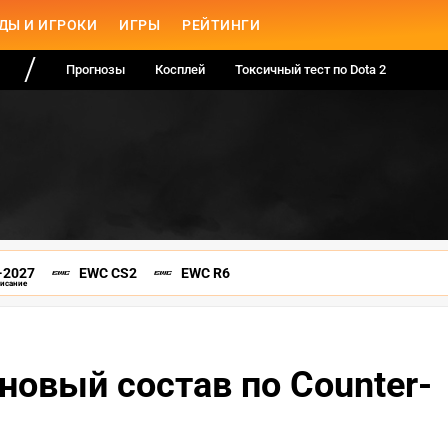
ДЫ И ИГРОКИ
ИГРЫ
РЕЙТИНГИ
Прогнозы
Косплей
Токсичный тест по Dota 2
-2027
EWC CS2
EWC R6
писание
новый состав по Counter-