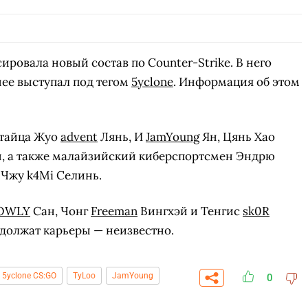
ировала новый состав по Counter-Strike. В него
нее выступал под тегом
5yclone
. Информация об этом
итайца Жуо
advent
Лянь, И
JamYoung
Ян, Цянь Хао
, а также малайзийский киберспортсмен Эндрю
 Чжу k4Mi Селинь.
OWLY
Сан, Чонг
Freeman
Вингхэй и Тенгис
sk0R
должат карьеры — неизвестно.
5yclone CS:GO
TyLoo
JamYoung
0