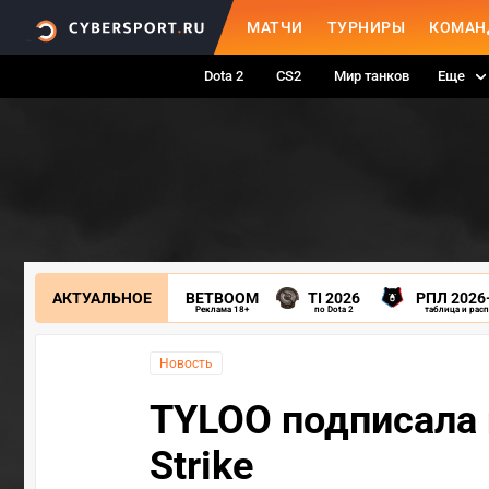
МАТЧИ
ТУРНИРЫ
КОМАН
Dota 2
CS2
Мир танков
Еще
АКТУАЛЬНОЕ
BETBOOM
TI 2026
РПЛ 2026
Реклама 18+
по Dota 2
таблица и рас
Новость
TYLOO подписала 
Strike