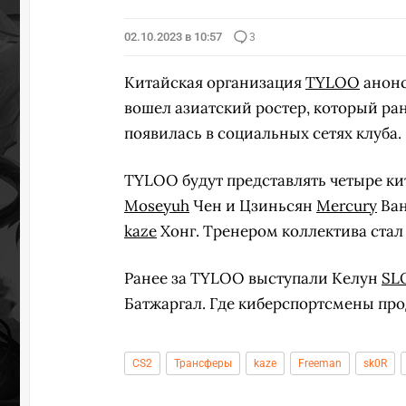
02.10.2023 в 10:57
3
Китайская организация
TYLOO
анонс
вошел азиатский ростер, который ра
появилась в социальных сетях клуба.
TYLOO будут представлять четыре к
Moseyuh
Чен и Цзиньсян
Mercury
Ван
kaze
Хонг. Тренером коллектива стал
Ранее за TYLOO выступали Келун
SL
Батжаргал. Где киберспортсмены про
CS2
Трансферы
kaze
Freeman
sk0R