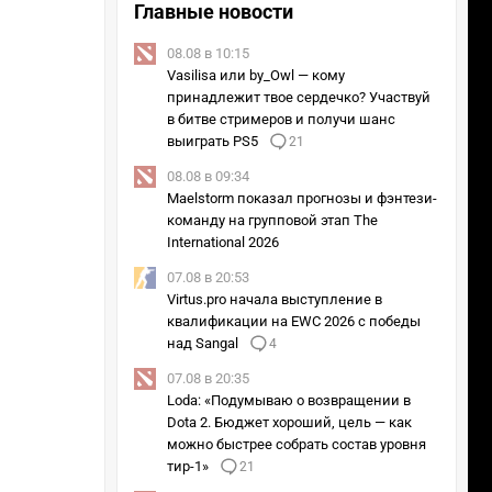
Главные новости
08.08 в 10:15
Vasilisa или by_Owl — кому
принадлежит твое сердечко? Участвуй
в битве стримеров и получи шанс
выиграть PS5
21
08.08 в 09:34
Maelstorm показал прогнозы и фэнтези-
команду на групповой этап The
International 2026
07.08 в 20:53
Virtus.pro начала выступление в
квалификации на EWC 2026 с победы
над Sangal
4
07.08 в 20:35
Loda: «Подумываю о возвращении в
Dota 2. Бюджет хороший, цель — как
можно быстрее собрать состав уровня
тир-1»
21