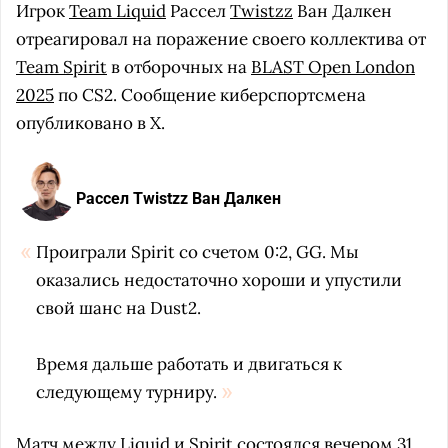
Игрок
Team Liquid
Рассел
Twistzz
Ван Далкен
отреагировал на поражение своего коллектива от
Team Spirit
в отборочных на
BLAST Open London
2025
по CS2. Сообщение киберспортсмена
опубликовано в X.
Рассел Twistzz Ван Далкен
Проиграли Spirit со счетом 0:2, GG. Мы
оказались недостаточно хороши и упустили
свой шанс на Dust2.
Время дальше работать и двигаться к
следующему турниру.
Матч между Liquid и Spirit состоялся вечером 31