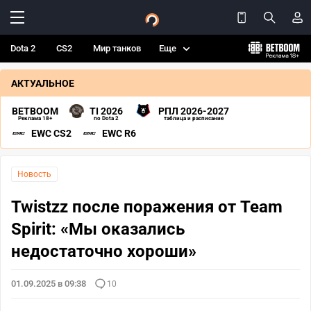
Dota 2
CS2
Мир танков
Еще
АКТУАЛЬНОЕ
BETBOOM
TI 2026
РПЛ 2026-2027
Реклама 18+
по Dota 2
таблица и расписание
EWC CS2
EWC R6
Новость
Twistzz после поражения от Team
Spirit: «Мы оказались
недостаточно хороши»
01.09.2025 в 09:38
10