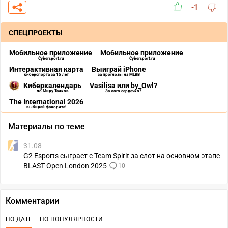
-1
СПЕЦПРОЕКТЫ
Мобильное приложение
Мобильное приложение
Cybersport.ru
Cybersport.ru
Интерактивная карта
Выиграй iPhone
киберспорта за 15 лет
за прогнозы на MLBB
Киберкалендарь
Vasilisa или by_Owl?
по Миру Танков
За кого сердечко?
The International 2026
выбирай фаворита!
Материалы по теме
31.08
G2 Esports сыграет с Team Spirit за слот на основном этапе
BLAST Open London 2025
10
Комментарии
ПО ДАТЕ
ПО ПОПУЛЯРНОСТИ