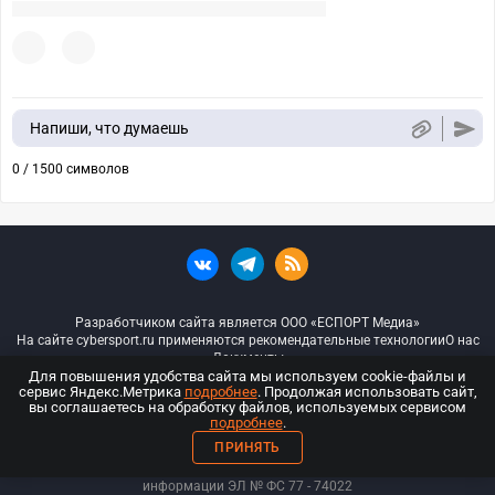
Напиши, что думаешь
0 / 1500 символов
Разработчиком сайта является ООО «ЕСПОРТ Медиа»
На сайте cybersport.ru применяются рекомендательные технологии
О нас
Документы
Для повышения удобства сайта мы используем cookie-файлы и
сервис Яндекс.Метрика
подробнее
. Продолжая использовать сайт,
© ООО «Киберспорт.ру» — Все права защищены
вы соглашаетесь на обработку файлов, используемых сервисом
подробнее
.
18+
ПРИНЯТЬ
ООО «Киберспорт.ру». Свидетельство о регистрации средств массовой
информации ЭЛ № ФС 77 - 74
022