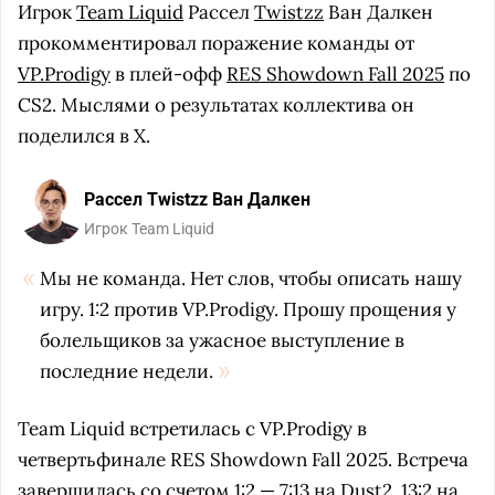
Игрок
Team Liquid
Рассел
Twistzz
Ван Далкен
прокомментировал поражение команды от
VP.Prodigy
в плей-офф
RES Showdown Fall 2025
по
CS2. Мыслями о результатах коллектива он
поделился в X.
Рассел Twistzz Ван Далкен
Игрок Team Liquid
Мы не команда. Нет слов, чтобы описать нашу
игру. 1:2 против VP.Prodigy. Прошу прощения у
болельщиков за ужасное выступление в
последние недели.
Team Liquid встретилась с VP.Prodigy в
четвертьфинале RES Showdown Fall 2025. Встреча
завершилась со счетом 1:2 — 7:13 на Dust2, 13:2 на