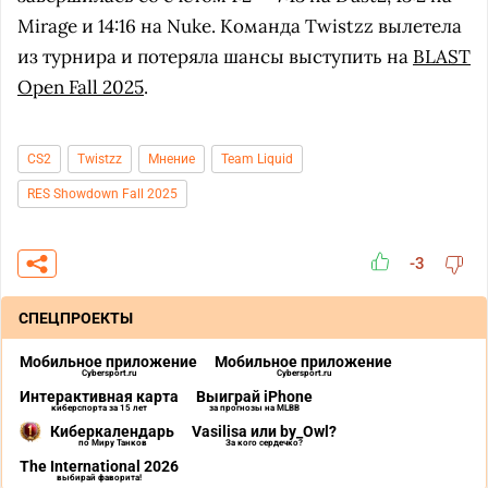
Mirage и 14:16 на Nuke. Команда Twistzz вылетела
из турнира и потеряла шансы выступить на
BLAST
Open Fall 2025
.
CS2
Twistzz
Мнение
Team Liquid
RES Showdown Fall 2025
-3
СПЕЦПРОЕКТЫ
Мобильное приложение
Мобильное приложение
Cybersport.ru
Cybersport.ru
Интерактивная карта
Выиграй iPhone
киберспорта за 15 лет
за прогнозы на MLBB
Киберкалендарь
Vasilisa или by_Owl?
по Миру Танков
За кого сердечко?
The International 2026
выбирай фаворита!