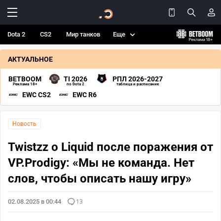
Dota 2
CS2
Мир танков
Еще
АКТУАЛЬНОЕ
BETBOOM
TI 2026
РПЛ 2026-2027
Реклама 18+
по Dota 2
таблица и расписание
EWC CS2
EWC R6
Новость
Twistzz о Liquid после поражения от
VP.Prodigy: «Мы не команда. Нет
слов, чтобы описать нашу игру»
02.08.2025 в 00:44
13