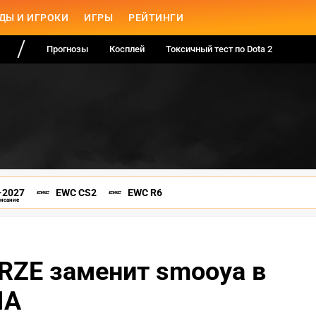
ДЫ И ИГРОКИ
ИГРЫ
РЕЙТИНГИ
Прогнозы
Косплей
Токсичный тест по Dota 2
-2027
EWC CS2
EWC R6
писание
ORZE заменит smooya в
IA