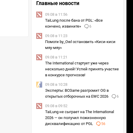
Главные новости
09.08 в 11:56
TaiLung после бана от PGL: «Все
кончено, извините»
6
09.08 в 11:23
Помоги by_Owl остановить «Киси-киси
мяу-мяу»
09.08 в 11:21
The International стартует уже через
несколько дней! Успей принять участие
в конкурсе прогнозов!
09.08 в 10:28
Эксперты: BCGame разгромит OG в
открытых отборочных на EWC 2026
6
09.08 в 09:52
TaiLung не сыграет на The International
2026 — он получил пожизненную
дисквалификацию от PGL
56