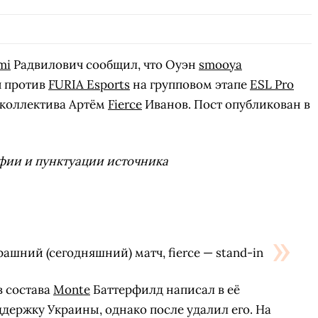
mi
Радвилович сообщил, что Оуэн
smooya
ч против
FURIA Esports
на групповом этапе
ESL Pro
р коллектива Артём
Fierce
Иванов. Пост опубликован в
фии и пунктуации источника
ашний (сегодняшний) матч, fierce — stand-in
в состава
Monte
Баттерфилд написал в её
держку Украины, однако после удалил его. На