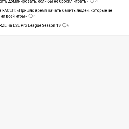
жить доминировать, если бы не бросил играть»
21
 FACEIT: «Пришло время начать банить людей, которые не
ии всей игры»
6
RZE на ESL Pro League Season 19
6