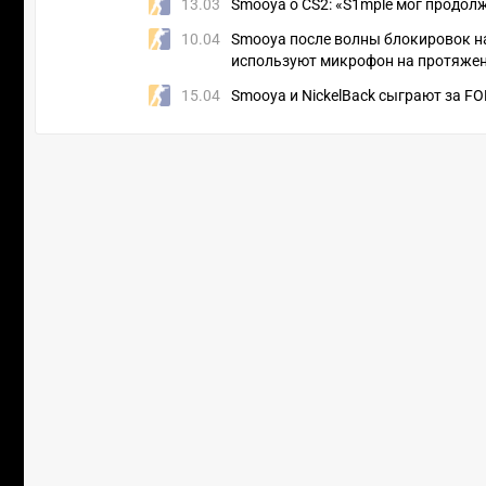
13.03
Smooya о CS2: «S1mple мог продол
10.04
Smooya после волны блокировок на
используют микрофон на протяжен
15.04
Smooya и NickelBack сыграют за FO