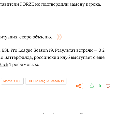
тавители FORZE не подтвердили замену игрока.
ситуация, скоро объясню.
ESL Pro League Season 19. Результат встречи — 0:2
омимо Баттерфилда, российский клуб
выступает
с ещё
Back
Трофимовым.
Monte CS:GO
ESL Pro League Season 19
0
СК
ПЕРЕЙТИ
ВЫБРАТЬ
A