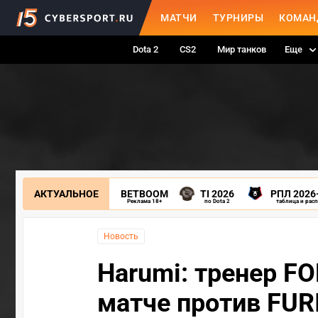
МАТЧИ
ТУРНИРЫ
КОМАН
Dota 2
CS2
Мир танков
Еще
АКТУАЛЬНОЕ
BETBOOM
TI 2026
РПЛ 2026
Реклама 18+
по Dota 2
таблица и рас
Новость
Harumi: тренер F
матче против FUR