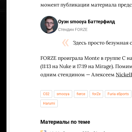
момент публикации материала предс
Оуэн smooya Баттерфилд
Стендин FORZE
Здесь просто безумная 
FORZE проиграла Monte в группе С на 
(11:13 на Nuke и 17:19 на Mirage). П
одним стендином — Алексеем
Nickel
CS2
smooya
fierce
forZe
Furia eSports
Harumi
Материалы по теме