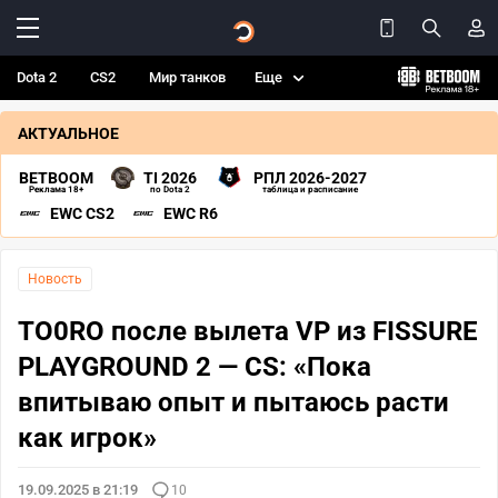
Dota 2
CS2
Мир танков
Еще
АКТУАЛЬНОЕ
BETBOOM
TI 2026
РПЛ 2026-2027
Реклама 18+
по Dota 2
таблица и расписание
EWC CS2
EWC R6
Новость
TO0RO после вылета VP из FISSURE
PLAYGROUND 2 — CS: «Пока
впитываю опыт и пытаюсь расти
как игрок»
19.09.2025 в 21:19
10