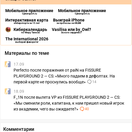
Мобильное приложение
Мобильное приложение
Cybersport.ru
Cybersport.ru
Интерактивная карта
Выиграй iPhone
киберспорта за 15 лет
за прогнозы на MLBB
Киберкалендарь
Vasilisa или by_Owl?
по Миру Танков
За кого сердечко?
The International 2026
выбирай фаворита!
Материалы по теме
17.09
Perfecto после поражения от paiN на FISSURE
PLAYGROUND 2 — CS: «Много падаем в дефолтах. На
первой карте не проснулись вообще»
14
18.09
F_1N после вылета VP из FISSURE PLAYGROUND 2 — CS:
«Мы сменили роли, капитана, к нам пришел новый игрок
из академии, чего вы ожидаете?»
40
Комментарии