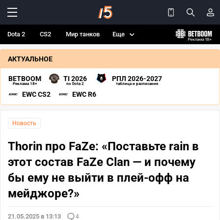
Dota 2
CS2
Мир танков
Еще
АКТУАЛЬНОЕ
BETBOOM
TI 2026
РПЛ 2026-2027
Реклама 18+
по Dota 2
таблица и расписание
EWC CS2
EWC R6
Новость
Thorin про FaZe: «Поставьте rain в
этот состав FaZe Clan — и почему
бы ему не выйти в плей-офф на
мейджоре?»
21.05.2025 в 13:13
4