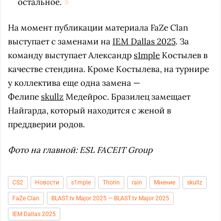
остальное.
На момент публикации материала FaZe Clan
выступает с заменами на
IEM Dallas 2025
. За
команду выступает Александр
s1mple
Костылев в
качестве стендина. Кроме Костылева, на турнире
у коллектива еще одна замена —
Фелипе
skullz
Медейрос. Бразилец замещает
Найгарда, который находится с женой в
преддверии родов.
Фото на главной: ESL FACEIT Group
CS2
Новости
s1mple
Thorin
rain
Мнение
skullz
FaZe Clan
BLAST.tv Major 2025 — BLAST.tv Major 2025
IEM Dallas 2025