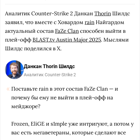
Аналитик Counter-Strike 2 Данкан
Thorin
Шилдс
заявил, что вместе с Ховардом
rain
Найгардом
актуальный состав
FaZe Clan
способен выйти в
плей-офф
BLAST.tv Austin Major 2025
. Мыслями
Шилдс поделился в X.
Данкан Thorin Шилдс
Аналитик Counter-Strike 2
Поставьте rain в этот состав FaZe Clan — и
почему бы ему не выйти в плей-офф на
мейджоре?
Frozen, EliGE и s1mple уже интригуют, а потом у
вас есть мегаветераны, которые сделают все