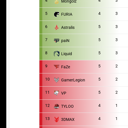
4
4
3
Mongolz
5
4
3
FURIA
6
5
3
Astralis
7
5
3
paiN
8
5
3
Liquid
9
5
2
FaZe
10
5
2
GamerLegion
11
5
2
VP
12
4
1
TYLOO
13
4
1
3DMAX