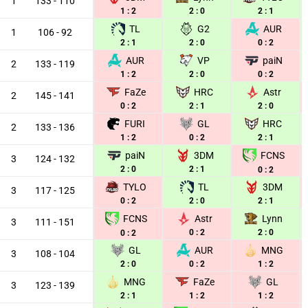
1
133 - 110
1 : 2
2 : 0
2 : 1
TL
G2
AUR
1
106 - 92
2 : 1
2 : 0
0 : 2
AUR
VP
paiN
2
133 - 119
1 : 2
2 : 0
0 : 2
FaZe
HRC
Astr
2
145 - 141
0 : 2
2 : 1
2 : 0
FURI
GL
HRC
2
133 - 136
1 : 2
0 : 2
2 : 1
paiN
3DM
FCNS
3
124 - 132
2 : 0
2 : 1
0 : 2
TYLO
TL
3DM
3
117 - 125
0 : 2
2 : 0
2 : 1
Astr
Lynn
FCNS
3
111 - 151
0 : 2
2 : 0
0 : 2
GL
AUR
MNG
3
108 - 104
2 : 0
0 : 2
1 : 2
MNG
FaZe
GL
3
123 - 139
2 : 1
1 : 2
1 : 2