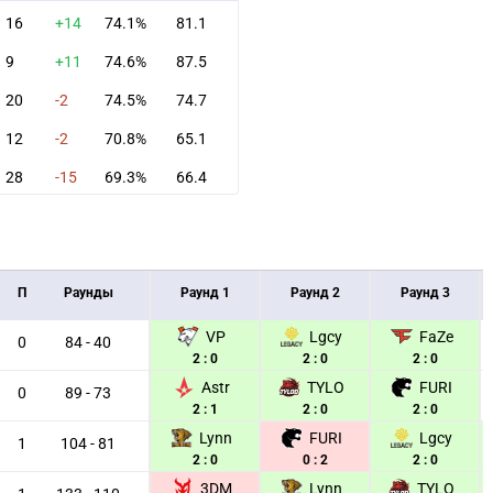
16
+14
74.1%
81.1
9
+11
74.6%
87.5
20
-2
74.5%
74.7
12
-2
70.8%
65.1
28
-15
69.3%
66.4
П
Раунды
Раунд 1
Раунд 2
Раунд 3
VP
Lgcy
FaZe
0
84 - 40
2 : 0
2 : 0
2 : 0
Astr
TYLO
FURI
0
89 - 73
2 : 1
2 : 0
2 : 0
Lynn
FURI
Lgcy
1
104 - 81
2 : 0
0 : 2
2 : 0
3DM
Lynn
TYLO