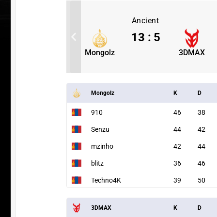
Ancient
3
13
:
5
3DMAX
Mongolz
3DMAX
Mongolz
K
D
910
46
38
Senzu
44
42
mzinho
42
44
blitz
36
46
ПЕРЕ
Techno4K
39
50
3DMAX
K
D