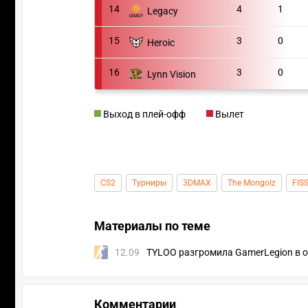
14
4
1
Legacy
15
3
0
Heroic
16
3
0
Lynn Vision
Выход в плей-офф
Вылет
CS2
Турниры
3DMAX
The Mongolz
FIS
Материалы по теме
12.09
TYLOO разгромила GamerLegion в 
Комментарии