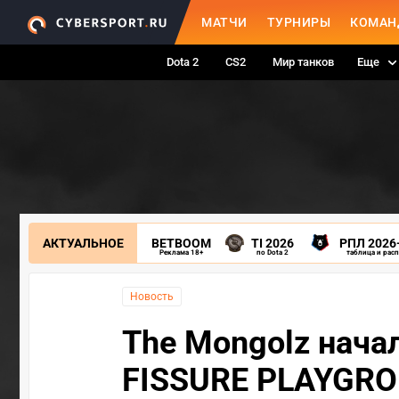
МАТЧИ
ТУРНИРЫ
КОМАН
Dota 2
CS2
Мир танков
Еще
АКТУАЛЬНОЕ
BETBOOM
TI 2026
РПЛ 2026
Реклама 18+
по Dota 2
таблица и рас
Новость
The Mongolz нача
FISSURE PLAYGRO