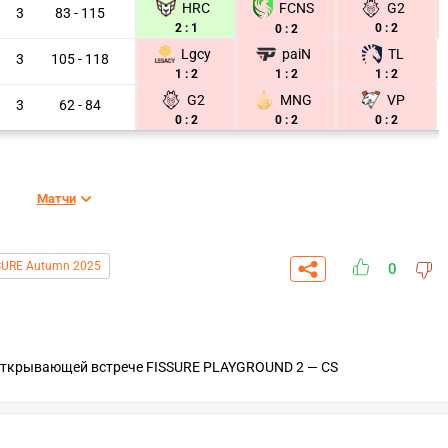
HRC
G2
FCNS
3
83 - 115
2 : 1
0 : 2
0 : 2
Lgcy
paiN
TL
3
105 - 118
1 : 2
1 : 2
1 : 2
G2
MNG
VP
3
62 - 84
0 : 2
0 : 2
0 : 2
Матчи
SURE Autumn 2025
0
открывающей встрече FISSURE PLAYGROUND 2 — CS