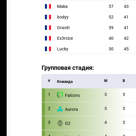
Maka
57
43
bodyy
52
41
Graviti
39
41
Ex3rcice
40
42
Lucky
30
45
Групповая стадия:
#
M
В
Команда
1
3
3
Falcons
2
3
3
Aurora
3
4
3
G2