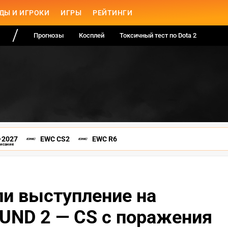
ДЫ И ИГРОКИ
ИГРЫ
РЕЙТИНГИ
Прогнозы
Косплей
Токсичный тест по Dota 2
-2027
EWC CS2
EWC R6
писание
ли выступление на
UND 2 — CS с поражения