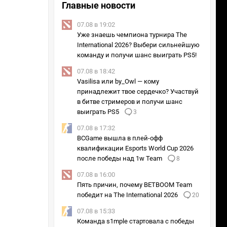
Главные новости
07.08 в 19:02
Уже знаешь чемпиона турнира The
International 2026? Выбери сильнейшую
команду и получи шанс выиграть PS5!
07.08 в 18:42
Vasilisa или by_Owl — кому
принадлежит твое сердечко? Участвуй
в битве стримеров и получи шанс
выиграть PS5
3
07.08 в 17:32
Раунд 4
Раунд 5
BCGame вышла в плей-офф
квалификации Esports World Cup 2026
после победы над 1w Team
8
07.08 в 16:00
Пять причин, почему BETBOOM Team
победит на The International 2026
20
GL
07.08 в 15:33
2 : 1
Команда s1mple стартовала с победы
FaZe