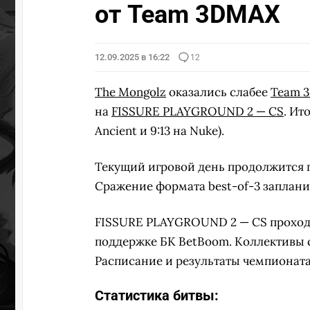
от Team 3DMAX
12.09.2025 в 16:22
12
The Mongolz
оказались слабее
Team 
на
FISSURE PLAYGROUND 2 — CS
. Ит
Ancient и 9:13 на Nuke).
Текущий игровой день продолжится
Сражение формата best-of-3 запланиро
FISSURE PLAYGROUND 2 — CS проходит 
поддержке БК BetBoom. Коллективы с
Расписание и результаты чемпионат
Статистика битвы: