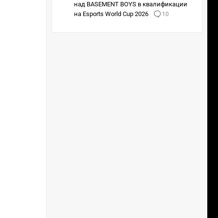
над BASEMENT BOYS в квалификации
2 : 1
на Esports World Cup 2026
10
paiN
2 : 0
Lgcy
GL
2 : 0
2 : 0
FURI
VP
0 : 2
2 : 1
TYLO
FaZe
2 : 1
2 : 0
MNG
TL
1 : 2
0 : 2
G2
Astr
1 : 2
0 : 2
3DM
paiN
2 : 1
1 : 2
TL
1 : 2
VP
1 : 2