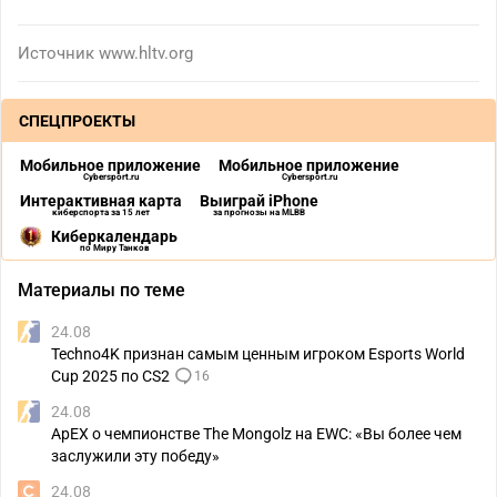
Источник
www.hltv.org
СПЕЦПРОЕКТЫ
Мобильное приложение
Мобильное приложение
Cybersport.ru
Cybersport.ru
Интерактивная карта
Выиграй iPhone
киберспорта за 15 лет
за прогнозы на MLBB
Киберкалендарь
по Миру Танков
Материалы по теме
24.08
Techno4K признан самым ценным игроком Esports World
Cup 2025 по CS2
16
24.08
ApEX о чемпионстве The Mongolz на EWC: «Вы более чем
заслужили эту победу»
24.08