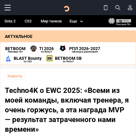
Dota 2
CS2
Мир танков
Еще
АКТУАЛЬНОЕ
BETBOOM
TI 2026
РПЛ 2026-2027
Реклама 18+
по Dota 2
таблица и расписание
BLAST Bounty
BETBOOM SB
по CS2
по Dota 2
Новость
Techno4K о EWC 2025: «Всеми из
моей команды, включая тренера, я
очень горжусь, а эта награда MVP
— результат затраченного нами
времени»