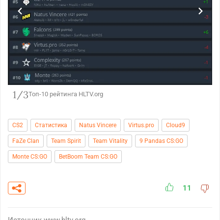
1/3
Топ-10 рейтинга HLTV.org
CS2
Статистика
Natus Vincere
Virtus.pro
Cloud9
FaZe Clan
Team Spirit
Team Vitality
9 Pandas CS:GO
Monte CS:GO
BetBoom Team CS:GO
11