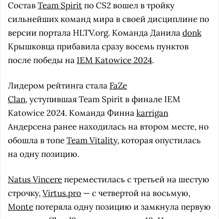
Состав
Team Spirit
по CS2 вошел в тройку
сильнейших команд мира в своей дисциплине по
версии портала HLTV.org. Команда Данила
donk
Крышковца прибавила сразу восемь пунктов
после победы на
IEM Katowice 2024
.
Лидером рейтинга стала
FaZe
Clan
, уступившая Team Spirit в финале IEM
Katowice 2024. Команда Финна
karrigan
Андерсена ранее находилась на втором месте, но
обошла в топе
Team Vitality
, которая опустилась
на одну позицию.
Natus Vincere
переместилась с третьей на шестую
строчку,
Virtus.pro
— с четвертой на восьмую,
Monte
потеряла одну позицию и замкнула первую