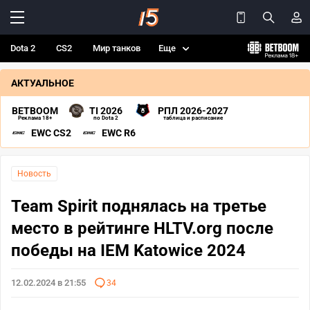
Dota 2
CS2
Мир танков
Еще
АКТУАЛЬНОЕ
BETBOOM
TI 2026
РПЛ 2026-2027
Реклама 18+
по Dota 2
таблица и расписание
EWC CS2
EWC R6
Новость
Team Spirit поднялась на третье
место в рейтинге HLTV.org после
победы на IEM Katowice 2024
12.02.2024 в 21:55
34