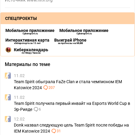
Источник
www.hltv.org
СПЕЦПРОЕКТЫ
Мобильное приложение
Мобильное приложение
Cybersport.ru
Cybersport.ru
Интерактивная карта
Выиграй iPhone
киберспорта за 15 лет
за прогнозы на MLBB
Киберкалендарь
по Миру Танков
Материалы по теме
11.02
Team Spirit обыграла FaZe Clan и стала чемпионом IEM
Katowice 2024
207
11.02
Team Spirit получила первый инвайт на Esports World Cup в
Эр-Рияде
6
12.02
Donk назвал следующую цель Team Spirit после победы на
IEM Katowice 2024
31