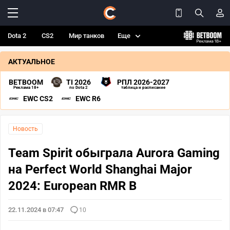
Dota 2
CS2
Мир танков
Еще
АКТУАЛЬНОЕ
BETBOOM
TI 2026
РПЛ 2026-2027
Реклама 18+
по Dota 2
таблица и расписание
EWC CS2
EWC R6
Новость
Team Spirit обыграла Aurora Gaming
на Perfect World Shanghai Major
2024: European RMR B
22.11.2024 в 07:47
10