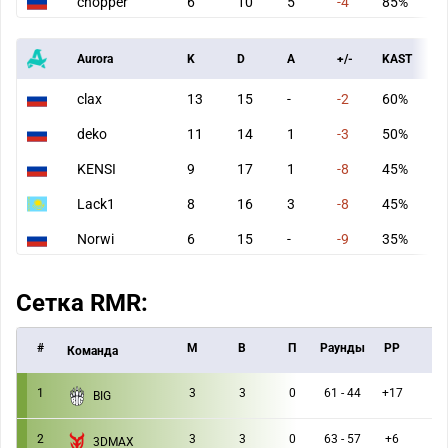
chopper
6
10
5
-4
85%
Aurora
K
D
A
+/-
KAST
clax
13
15
-
-2
60%
deko
11
14
1
-3
50%
KENSI
9
17
1
-8
45%
Lack1
8
16
3
-8
45%
Norwi
6
15
-
-9
35%
Сетка RMR:
#
M
В
П
Раунды
РР
Команда
1
3
3
0
61 - 44
+17
BIG
2
3
3
0
63 - 57
+6
3DMAX