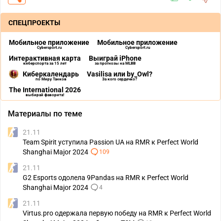
СПЕЦПРОЕКТЫ
Мобильное приложение
Мобильное приложение
Cybersport.ru
Cybersport.ru
Интерактивная карта
Выиграй iPhone
киберспорта за 15 лет
за прогнозы на MLBB
Киберкалендарь
Vasilisa или by_Owl?
по Миру Танков
За кого сердечко?
The International 2026
выбирай фаворита!
Материалы по теме
21.11
Team Spirit уступила Passion UA на RMR к Perfect World
Shanghai Major 2024
109
21.11
G2 Esports одолела 9Pandas на RMR к Perfect World
Shanghai Major 2024
4
21.11
Virtus.pro одержала первую победу на RMR к Perfect World