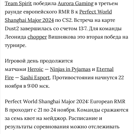
Team Spirit
победила
Aurora Gaming
в третьем
раунде европейского RMR B к
Perfect World
Shanghai Major 2024
по CS2. Встреча на карте
Dust2 завершилась со счетом 13:7. Для команды
Леонида
chopper
Вишнякова это вторая победа на
турнире.
Игровой день продолжится
матчами
Heroic
—
Ninjas in Pyjamas
и
Eternal
Fire
—
Sashi Esport
. Противостояния начнутся 22
ноября в 9:00 мск.
Perfect World Shanghai Major 2024: European RMR
B проходит с 21 по 24 ноября. Команды сражаются
за семь квот на мейджор. Расписание и
результаты соревнования можно отслеживать