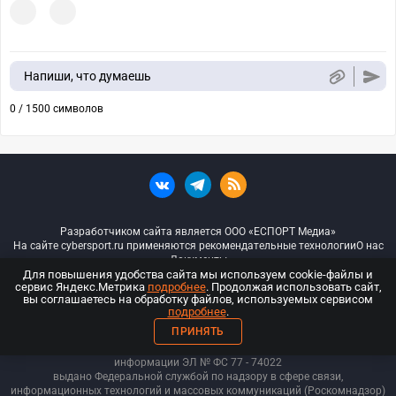
Напиши, что думаешь
0 / 1500 символов
Разработчиком сайта является ООО «ЕСПОРТ Медиа»
На сайте cybersport.ru применяются рекомендательные технологии
О нас
Документы
Для повышения удобства сайта мы используем cookie-файлы и
сервис Яндекс.Метрика
подробнее
. Продолжая использовать сайт,
© ООО «Киберспорт.ру» — Все права защищены
вы соглашаетесь на обработку файлов, используемых сервисом
подробнее
.
18+
ПРИНЯТЬ
ООО «Киберспорт.ру». Свидетельство о регистрации средств массовой
информации ЭЛ № ФС 77 - 74
022
выдано Федеральной службой по надзору в сфере связи,
информационных технологий и массовых коммуникаций (Роскомнадзор)