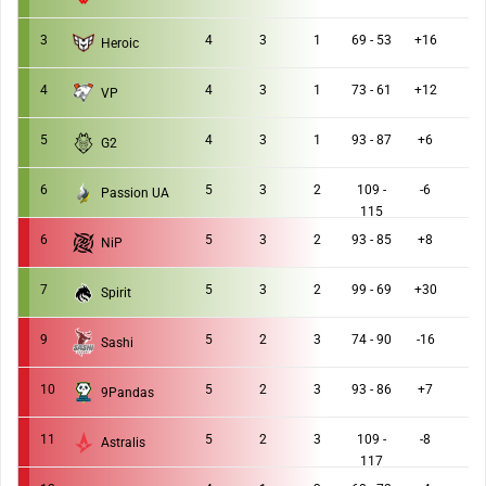
3
4
3
1
69 - 53
+16
Heroic
4
4
3
1
73 - 61
+12
VP
5
4
3
1
93 - 87
+6
G2
6
5
3
2
109 -
-6
Passion UA
115
6
5
3
2
93 - 85
+8
NiP
7
5
3
2
99 - 69
+30
Spirit
9
5
2
3
74 - 90
-16
Sashi
10
5
2
3
93 - 86
+7
9Pandas
11
5
2
3
109 -
-8
Astralis
117