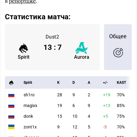
в
репортаже
.
Статистика матча:
Общее
Dust2
13
:
7
Spirit
Aurora
Spirit
K
D
A
+/-
KAST
sh1ro
28
9
2
+19
70%
magixx
19
6
9
+13
85%
donk
15
10
4
+5
75%
zont1x
9
12
5
-3
70%