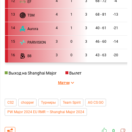
12
4
1
3
68 - 72
-4
EF
13
4
1
3
68 - 81
-13
TSM
14
4
1
3
40 - 61
-21
Aurora
15
3
0
3
46 - 60
-14
PARIVISION
16
3
0
3
43 - 63
-20
B8
Выход на Shanghai Major
Вылет
Матчи
CS2
chopper
Турниры
Team Spirit
AG CS:GO
PW Major 2024 EU RMR — Shanghai Major 2024
0