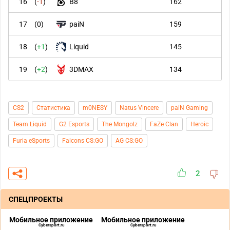
16
(
-1
)
B8
162
17
(
0
)
paiN
159
18
(
+1
)
Liquid
145
19
(
+2
)
3DMAX
134
CS2
Статистика
m0NESY
Natus Vincere
paiN Gaming
Team Liquid
G2 Esports
The Mongolz
FaZe Clan
Heroic
Furia eSports
Falcons CS:GO
AG CS:GO
2
СПЕЦПРОЕКТЫ
Мобильное приложение
Мобильное приложение
Cybersport.ru
Cybersport.ru