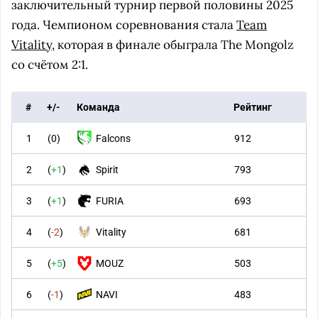
заключительный турнир первой половины 2025
года. Чемпионом соревнования стала
Team
Vitality
, которая в финале обыграла The Mongolz
со счётом 2:1.
#
+/-
Команда
Рейтинг
1
(
0
)
Falcons
912
2
(
+1
)
Spirit
793
3
(
+1
)
FURIA
693
4
(
-2
)
Vitality
681
5
(
+5
)
MOUZ
503
6
(
-1
)
NAVI
483