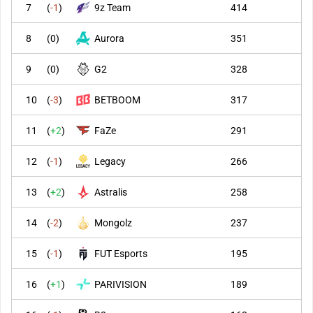
7
(
-1
)
9z Team
414
8
(
0
)
Aurora
351
9
(
0
)
G2
328
10
(
-3
)
BETBOOM
317
11
(
+2
)
FaZe
291
12
(
-1
)
Legacy
266
13
(
+2
)
Astralis
258
14
(
-2
)
Mongolz
237
15
(
-1
)
FUT Esports
195
16
(
+1
)
PARIVISION
189