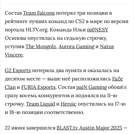
Состав
Team Falcons
потерял три позиции в
рейтинге лучших команд по CS2 в мире по версии
портала HLTV.org. Команда Ильи
m0NESY
Осипова опустилась на седьмую строчку,
уступив
The Mongolz
,
Aurora Gaming
и
Natus
Vincere
.
G2 Esports
потеряла два пункта и оказалась на
десятом месте — выше неё расположились
FaZe
Clan
и
FURIA Esports
. Состав
paiN Gaming
обошёл
сразу восемь конкурентов и поднялся на 11-ю
строчку.
Team Liquid
и
Heroic
опустились на 17-ю
и 18-ю позиции соответственно.
22 июня завершился
BLAST.tv Austin Major 2025
—