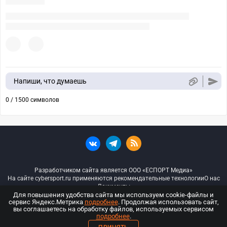
Напиши, что думаешь
0 / 1500 символов
Разработчиком сайта является ООО «ЕСПОРТ Медиа»
На сайте cybersport.ru применяются рекомендательные технологии
О нас
Документы
Для повышения удобства сайта мы используем cookie-файлы и
сервис Яндекс.Метрика
подробнее
. Продолжая использовать сайт,
© ООО «Киберспорт.ру» — Все права защищены
вы соглашаетесь на обработку файлов, используемых сервисом
подробнее
.
18+