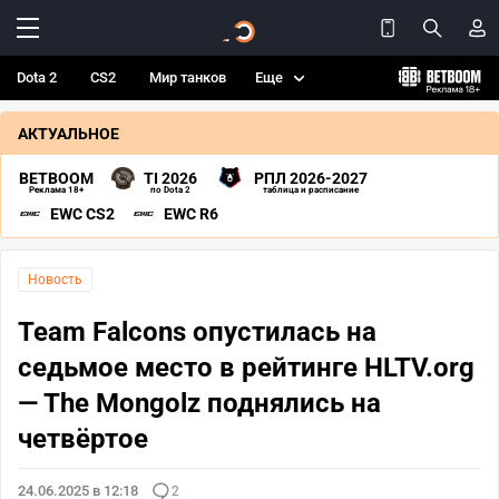
Dota 2
CS2
Мир танков
Еще
АКТУАЛЬНОЕ
BETBOOM
TI 2026
РПЛ 2026-2027
Реклама 18+
по Dota 2
таблица и расписание
EWC CS2
EWC R6
Новость
Team Falcons опустилась на
седьмое место в рейтинге HLTV.org
— The Mongolz поднялись на
четвёртое
24.06.2025 в 12:18
2