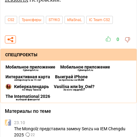
CS2
Трансферы
STYKO
kRaSnaL
IC Team CS2
0
СПЕЦПРОЕКТЫ
Мобильное приложение
Мобильное приложение
Cybersport.ru
Cybersport.ru
Интерактивная карта
Выиграй iPhone
киберспорта за 15 лет
за прогнозы на MLBB
Киберкалендарь
Vasilisa или by_Owl?
по Миру Танков
За кого сердечко?
The International 2026
выбирай фаворита!
Материалы по теме
23.10
The Mongolz представила замену Senzu на IEM Chengdu
2025
22