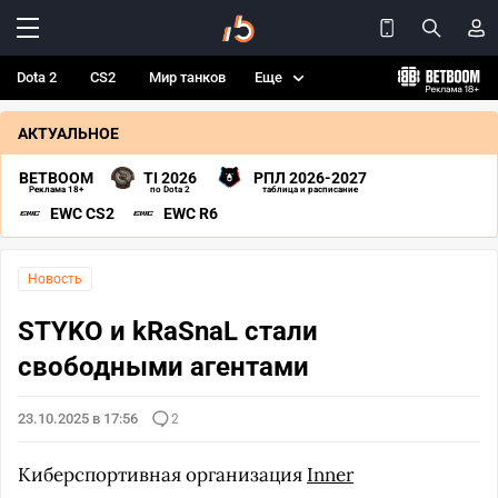
Dota 2
CS2
Мир танков
Еще
АКТУАЛЬНОЕ
BETBOOM
TI 2026
РПЛ 2026-2027
Реклама 18+
по Dota 2
таблица и расписание
EWC CS2
EWC R6
Новость
STYKO и kRaSnaL стали
свободными агентами
23.10.2025 в 17:56
2
Киберспортивная организация
Inner