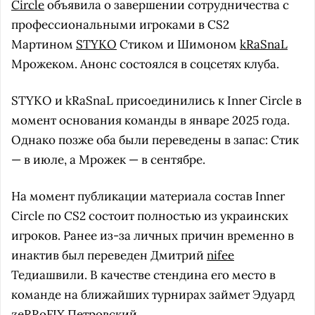
Circle
объявила о завершении сотрудничества с
профессиональными игроками в CS2
Мартином
STYKO
Стиком и Шимоном
kRaSnaL
Мрожеком. Анонс состоялся в соцсетях клуба.
STYKO и kRaSnaL присоединились к Inner Circle в
момент основания команды в январе 2025 года.
Однако позже оба были переведены в запас: Стик
— в июле, а Мрожек — в сентябре.
На момент публикации материала состав Inner
Circle по CS2 состоит полностью из украинских
игроков. Ранее из-за личных причин временно в
инактив был переведен Дмитрий
nifee
Тедиашвили. В качестве стендина его место в
команде на ближайших турнирах займет Эдуард
zeRRoFIX
Петровский.