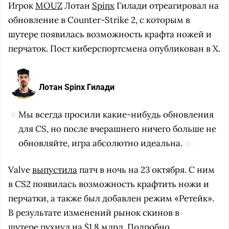
Игрок
MOUZ
Лотан
Spinx
Гилади отреагировал на
обновление в Counter-Strike 2, с которым в
шутере появилась возможность крафта ножей и
перчаток. Пост киберспортсмена опубликован в X.
Лотан Spinx Гилади
Мы всегда просили какие-нибудь обновления
для CS, но после вчерашнего ничего больше не
обновляйте, игра абсолютно идеальна.
Valve
выпустила
патч в ночь на 23 октября. С ним
в CS2 появилась возможность крафтить ножи и
перчатки, а также был добавлен режим «Ретейк».
В результате изменений рынок скинов в
шутере
рухнул
на $1,8 млрд. Подробно