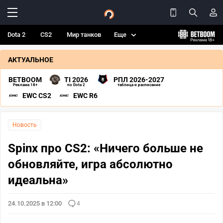
Dota 2
CS2
Мир танков
Еще
АКТУАЛЬНОЕ
BETBOOM
TI 2026
РПЛ 2026-2027
Реклама 18+
по Dota 2
таблица и расписание
EWC CS2
EWC R6
Новость
Spinx про CS2: «Ничего больше не
обновляйте, игра абсолютно
идеальна»
24.10.2025 в 12:00
4