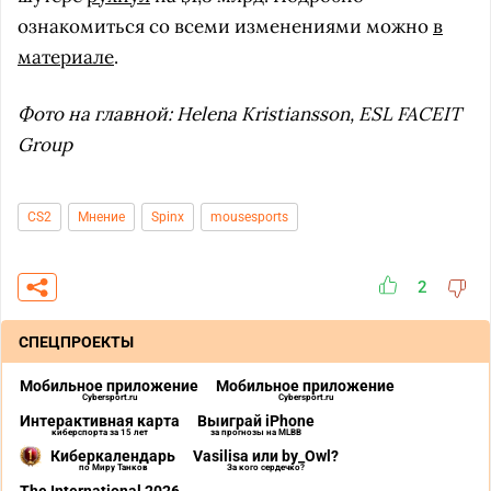
ознакомиться со всеми изменениями можно
в
материале
.
Фото на главной: Helena Kristiansson, ESL FACEIT
Group
CS2
Мнение
Spinx
mousesports
2
СПЕЦПРОЕКТЫ
Мобильное приложение
Мобильное приложение
Cybersport.ru
Cybersport.ru
Интерактивная карта
Выиграй iPhone
киберспорта за 15 лет
за прогнозы на MLBB
Киберкалендарь
Vasilisa или by_Owl?
по Миру Танков
За кого сердечко?