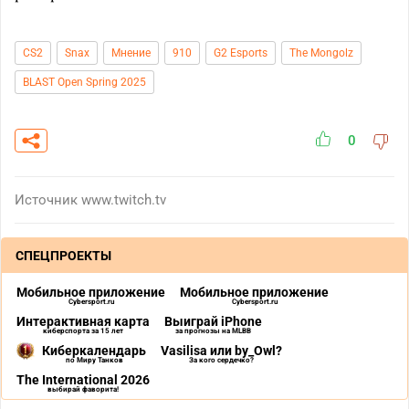
CS2
Snax
Мнение
910
G2 Esports
The Mongolz
BLAST Open Spring 2025
0
Источник
www.twitch.tv
СПЕЦПРОЕКТЫ
Мобильное приложение
Мобильное приложение
Cybersport.ru
Cybersport.ru
Интерактивная карта
Выиграй iPhone
киберспорта за 15 лет
за прогнозы на MLBB
Киберкалендарь
Vasilisa или by_Owl?
по Миру Танков
За кого сердечко?
The International 2026
выбирай фаворита!