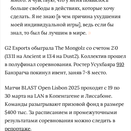
много. Я чувствую, что у меня появилось
больше свободы в действиях, которые хочу
сделать. Я не знаю [в чем причина ухудшения
моей индивидуальной игры], ведь если бы
знал, то был бы лучшим в мире.
G2 Esports обыграла The Mongolz со счетом 2:0
(13:11 на Ancient и 13:4 на Dust2). Коллектив прошел
в полуфинал соревнования. Ростер Усухбаяра
910
Банзрагча покинул ивент, заняв 7-8 место.
Матчи BLAST Open Lisbon 2025 проходят с 19 по
30 марта на LAN в Копенгагене и Лиссабоне.
Команды разыгрывают призовой фонд в размере
$400 тыс. За расписанием и промежуточными
результатами соревнования можно следить в
репортаже
.