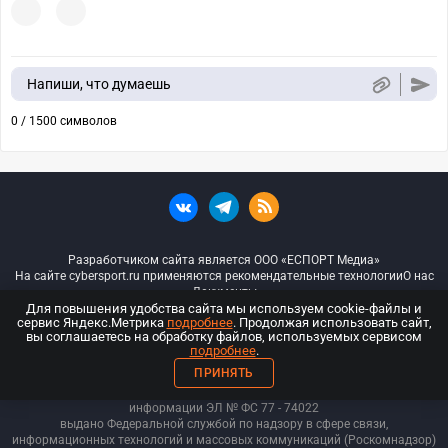
Напиши, что думаешь
0 / 1500 символов
Разработчиком сайта является ООО «ЕСПОРТ Медиа»
На сайте cybersport.ru применяются рекомендательные технологии
О нас
Документы
Для повышения удобства сайта мы используем cookie-файлы и
сервис Яндекс.Метрика
подробнее
. Продолжая использовать сайт,
© ООО «Киберспорт.ру» — Все права защищены
вы соглашаетесь на обработку файлов, используемых сервисом
подробнее
.
18+
ПРИНЯТЬ
ООО «Киберспорт.ру». Свидетельство о регистрации средств массовой
информации ЭЛ № ФС 77 - 74
022
выдано Федеральной службой по надзору в сфере связи,
информационных технологий и массовых коммуникаций (Роскомнадзор)