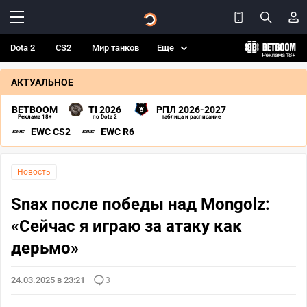
Dota 2
CS2
Мир танков
Еще
АКТУАЛЬНОЕ
BETBOOM
TI 2026
РПЛ 2026-2027
Реклама 18+
по Dota 2
таблица и расписание
EWC CS2
EWC R6
Новость
Snax после победы над Mongolz:
«Сейчас я играю за атаку как
дерьмо»
24.03.2025 в 23:21
3