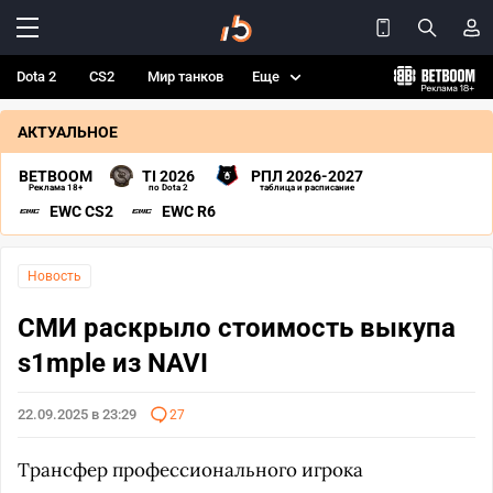
Dota 2
CS2
Мир танков
Еще
АКТУАЛЬНОЕ
BETBOOM
TI 2026
РПЛ 2026-2027
Реклама 18+
по Dota 2
таблица и расписание
EWC CS2
EWC R6
Новость
СМИ раскрыло стоимость выкупа
s1mple из NAVI
22.09.2025 в 23:29
27
Трансфер профессионального игрока