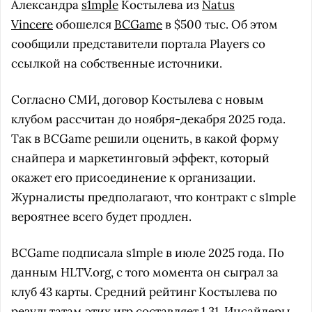
Александра
s1mple
Костылева из
Natus
Vincere
обошелся
BCGame
в $500 тыс. Об этом
сообщили представители портала Players со
ссылкой на собственные источники.
Согласно СМИ, договор Костылева с новым
клубом рассчитан до ноября-декабря 2025 года.
Так в BCGame решили оценить, в какой форму
снайпера и маркетинговый эффект, который
окажет его присоединение к организации.
Журналисты предполагают, что контракт с s1mple
вероятнее всего будет продлен.
BCGame подписала s1mple в июле 2025 года. По
данным HLTV.org, с того момента он сыграл за
клуб 43 карты. Средний рейтинг Костылева по
результатам этих игр составляет 1,31. Инсайдеры