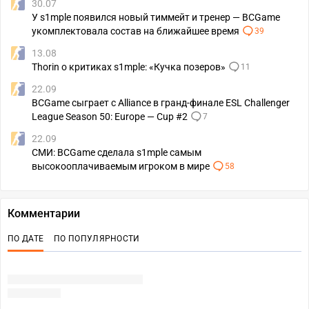
30.07
У s1mple появился новый тиммейт и тренер — BCGame
укомплектовала состав на ближайшее время
39
13.08
Thorin о критиках s1mple: «Кучка позеров»
11
22.09
BCGame сыграет с Alliance в гранд-финале ESL Challenger
League Season 50: Europe — Cup #2
7
22.09
СМИ: BCGame сделала s1mple самым
высокооплачиваемым игроком в мире
58
Комментарии
ПО ДАТЕ
ПО ПОПУЛЯРНОСТИ