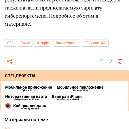
также назвали предполагаемую зарплату
киберспортсмена. Подробнее об этом в
материале
.
CS2
Слухи
s1mple
Natus Vincere
BC.Game CS2
7
СПЕЦПРОЕКТЫ
Мобильное приложение
Мобильное приложение
Cybersport.ru
Cybersport.ru
Интерактивная карта
Выиграй iPhone
киберспорта за 15 лет
за прогнозы на MLBB
Киберкалендарь
по Миру Танков
Материалы по теме