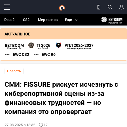
Dota 2
CS2
Мир танков
Еще
АКТУАЛЬНОЕ
BETBOOM
TI 2026
РПЛ 2026-2027
Реклама 18+
по Dota 2
таблица и расписание
EWC CS2
EWC R6
Новость
СМИ: FISSURE рискует исчезнуть с
киберспортивной сцены из-за
финансовых трудностей — но
компания это опровергает
27.08.2025 в 18:32
17