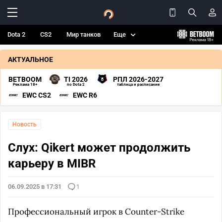
Dota 2
CS2
Мир танков
Еще
АКТУАЛЬНОЕ
BETBOOM
TI 2026
РПЛ 2026-2027
Реклама 18+
по Dota 2
таблица и расписание
EWC CS2
EWC R6
Новость
Слух: Qikert может продолжить
карьеру в MIBR
06.09.2025 в 17:31
1
Профессиональный игрок в Counter-Strike