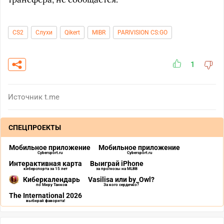
CS2
Слухи
Qikert
MIBR
PARIVISION CS:GO
1
Источник
t.me
СПЕЦПРОЕКТЫ
Мобильное приложение
Мобильное приложение
Cybersport.ru
Cybersport.ru
Интерактивная карта
Выиграй iPhone
киберспорта за 15 лет
за прогнозы на MLBB
Киберкалендарь
Vasilisa или by_Owl?
по Миру Танков
За кого сердечко?
The International 2026
выбирай фаворита!