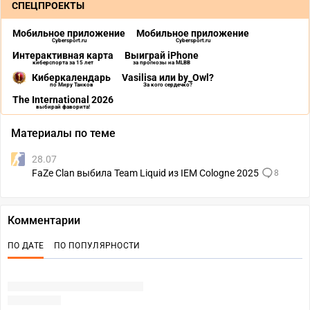
СПЕЦПРОЕКТЫ
Мобильное приложение
Мобильное приложение
Cybersport.ru
Cybersport.ru
Интерактивная карта
Выиграй iPhone
киберспорта за 15 лет
за прогнозы на MLBB
Киберкалендарь
Vasilisa или by_Owl?
по Миру Танков
За кого сердечко?
The International 2026
выбирай фаворита!
Материалы по теме
28.07
FaZe Clan выбила Team Liquid из IEM Cologne 2025
8
Комментарии
ПО ДАТЕ
ПО ПОПУЛЯРНОСТИ