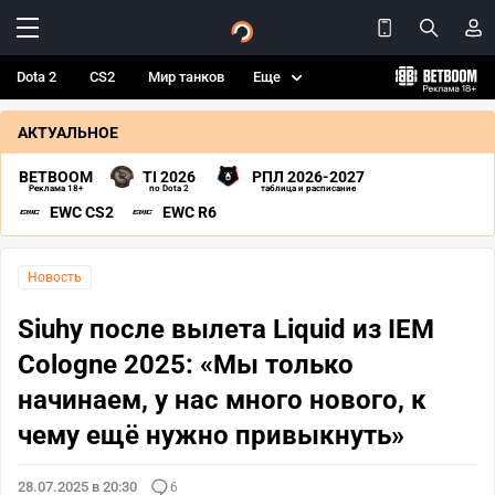
Dota 2
CS2
Мир танков
Еще
АКТУАЛЬНОЕ
BETBOOM
TI 2026
РПЛ 2026-2027
Реклама 18+
по Dota 2
таблица и расписание
EWC CS2
EWC R6
Новость
Siuhy после вылета Liquid из IEM
Cologne 2025: «Мы только
начинаем, у нас много нового, к
чему ещё нужно привыкнуть»
28.07.2025 в 20:30
6