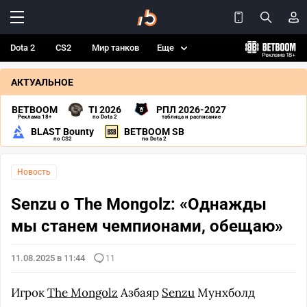
Dota 2
CS2
Мир танков
Еще
АКТУАЛЬНОЕ
BETBOOM
TI 2026
РПЛ 2026-2027
Реклама 18+
по Dota 2
таблица и расписание
BLAST Bounty
BETBOOM SB
по CS2
по Dota 2
Новость
Senzu о The Mongolz: «Однажды
мы станем чемпионами, обещаю»
11.08.2025 в 11:44
11
Игрок
The Mongolz
Азбаяр
Senzu
Мунхболд