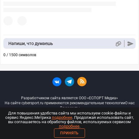
Напиши, что думаешь
0 / 1500 символов
Разработчиком сайта является ООО «ЕСПОРТ Медиа»
На сайте cybersport.ru применяются рекомендательные технологии
О нас
Документы
Для повышения удобства сайта мы используем cookie-файлы и
сервис Яндекс.Метрика
подробнее
. Продолжая использовать сайт,
© ООО «Киберспорт.ру» — Все права защищены
вы соглашаетесь на обработку файлов, используемых сервисом
подробнее
.
18+
ПРИНЯТЬ