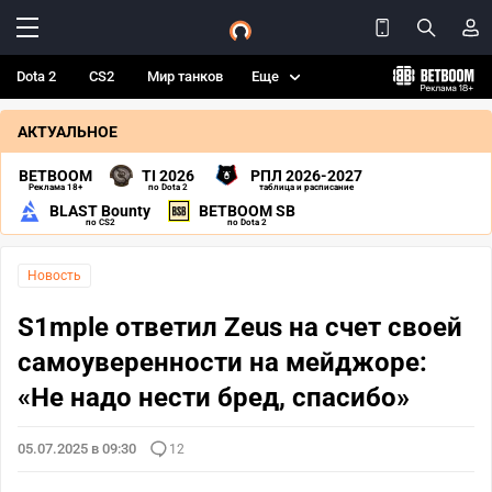
Dota 2
CS2
Мир танков
Еще
АКТУАЛЬНОЕ
BETBOOM
TI 2026
РПЛ 2026-2027
Реклама 18+
по Dota 2
таблица и расписание
BLAST Bounty
BETBOOM SB
по CS2
по Dota 2
Новость
S1mple ответил Zeus на счет своей
самоуверенности на мейджоре:
«Не надо нести бред, спасибо»
05.07.2025 в 09:30
12