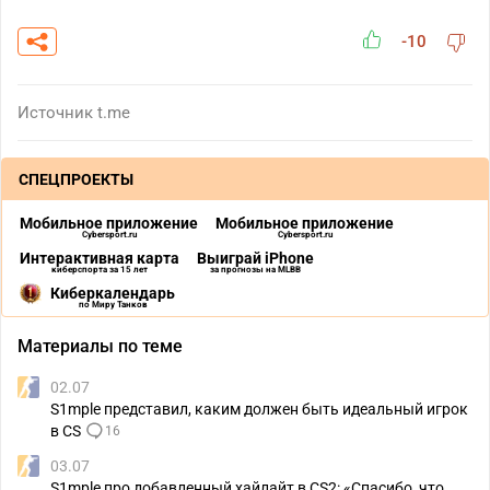
-10
Источник
t.me
СПЕЦПРОЕКТЫ
Мобильное приложение
Мобильное приложение
Cybersport.ru
Cybersport.ru
Интерактивная карта
Выиграй iPhone
киберспорта за 15 лет
за прогнозы на MLBB
Киберкалендарь
по Миру Танков
Материалы по теме
02.07
S1mple представил, каким должен быть идеальный игрок
в CS
16
03.07
S1mple про добавленный хайлайт в CS2: «Спасибо, что