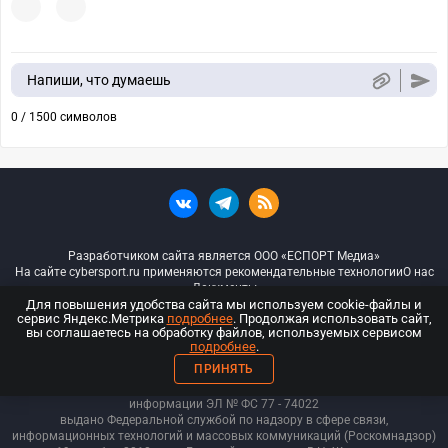
Напиши, что думаешь
0 / 1500 символов
Разработчиком сайта является ООО «ЕСПОРТ Медиа»
На сайте cybersport.ru применяются рекомендательные технологии
О нас
Документы
Для повышения удобства сайта мы используем cookie-файлы и
сервис Яндекс.Метрика
подробнее
. Продолжая использовать сайт,
© ООО «Киберспорт.ру» — Все права защищены
вы соглашаетесь на обработку файлов, используемых сервисом
подробнее
.
18+
ПРИНЯТЬ
ООО «Киберспорт.ру». Свидетельство о регистрации средств массовой
информации ЭЛ № ФС 77 - 74
022
выдано Федеральной службой по надзору в сфере связи,
информационных технологий и массовых коммуникаций (Роскомнадзор)