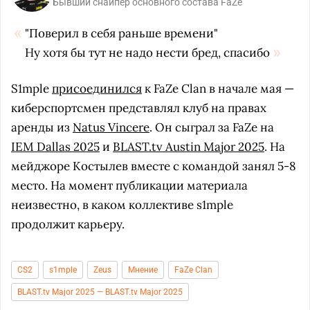
Бывший снайпер основного состава FaZe
"Поверил в себя раньше времени"
Ну хотя бы тут не надо нести бред, спасибо
S1mple
присоединился
к FaZe Clan в начале мая —
киберспортсмен представлял клуб на правах
аренды из
Natus Vincere
. Он сыграл за FaZe на
IEM Dallas 2025
и
BLAST.tv Austin Major 2025
. На
мейджоре Костылев вместе с командой занял 5-8
место. На момент публикации материала
неизвестно, в каком коллективе s1mple
продолжит карьеру.
CS2
s1mple
Zeus
Мнение
FaZe Clan
BLAST.tv Major 2025 — BLAST.tv Major 2025