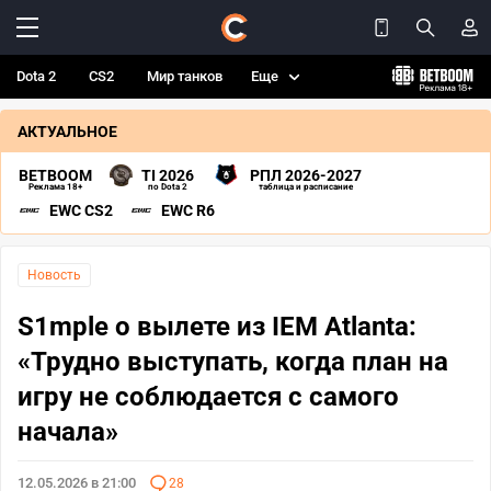
Dota 2
CS2
Мир танков
Еще
АКТУАЛЬНОЕ
BETBOOM
TI 2026
РПЛ 2026-2027
Реклама 18+
по Dota 2
таблица и расписание
EWC CS2
EWC R6
Новость
S1mple о вылете из IEM Atlanta:
«Трудно выступать, когда план на
игру не соблюдается с самого
начала»
12.05.2026 в 21:00
28