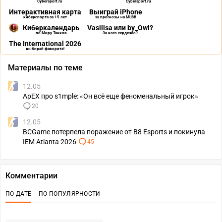
Cybersport.ru
Cybersport.ru
Интерактивная карта
Выиграй iPhone
киберспорта за 15 лет
за прогнозы на MLBB
Киберкалендарь
Vasilisa или by_Owl?
по Миру Танков
За кого сердечко?
The International 2026
выбирай фаворита!
Материалы по теме
12.05
ApEX про s1mple: «Он всё еще феноменальный игрок»
20
12.05
BCGame потерпела поражение от B8 Esports и покинула
IEM Atlanta 2026
45
Комментарии
ПО ДАТЕ
ПО ПОПУЛЯРНОСТИ