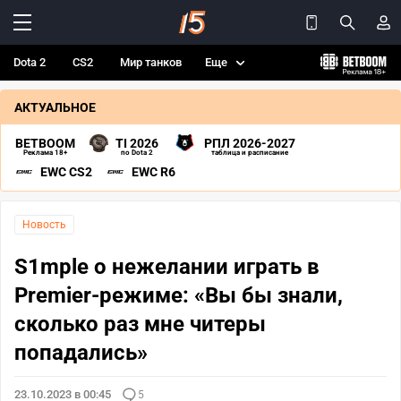
Dota 2
CS2
Мир танков
Еще
АКТУАЛЬНОЕ
BETBOOM
TI 2026
РПЛ 2026-2027
Реклама 18+
по Dota 2
таблица и расписание
EWC CS2
EWC R6
Новость
S1mple о нежелании играть в
Premier-режиме: «Вы бы знали,
сколько раз мне читеры
попадались»
23.10.2023 в 00:45
5