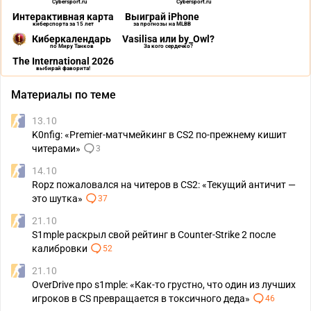
Cybersport.ru
Cybersport.ru
Интерактивная карта
Выиграй iPhone
киберспорта за 15 лет
за прогнозы на MLBB
Киберкалендарь
Vasilisa или by_Owl?
по Миру Танков
За кого сердечко?
The International 2026
выбирай фаворита!
Материалы по теме
13.10
K0nfig: «Premier-матчмейкинг в CS2 по-прежнему кишит
читерами»
3
14.10
Ropz пожаловался на читеров в CS2: «Текущий античит —
это шутка»
37
21.10
S1mple раскрыл свой рейтинг в Counter-Strike 2 после
калибровки
52
21.10
OverDrive про s1mple: «Как-то грустно, что один из лучших
игроков в CS превращается в токсичного деда»
46