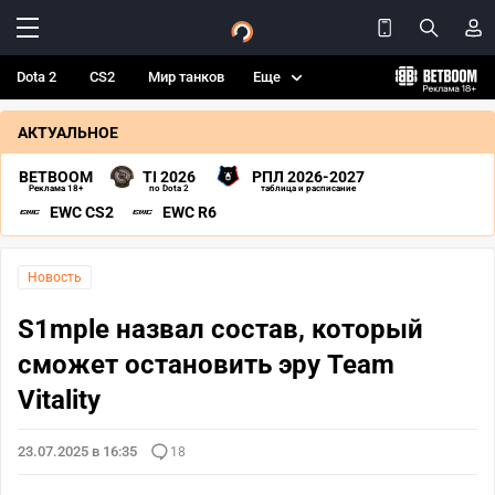
Dota 2
CS2
Мир танков
Еще
АКТУАЛЬНОЕ
BETBOOM
TI 2026
РПЛ 2026-2027
Реклама 18+
по Dota 2
таблица и расписание
EWC CS2
EWC R6
Новость
S1mple назвал состав, который
сможет остановить эру Team
Vitality
23.07.2025 в 16:35
18