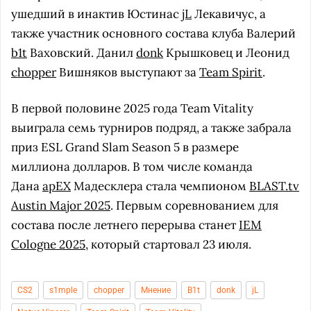
ушедший в инактив Юстинас
jL
Лекавичус, а
также участник основного состава клуба Валерий
b1t
Ваховский. Данил
donk
Крышковец и Леонид
chopper
Вишняков выступают за
Team Spirit
.
В первой половине 2025 года Team Vitality
выиграла семь турниров подряд, а также забрала
приз ESL Grand Slam Season 5 в размере
миллиона долларов. В том числе команда
Дана
apEX
Мадесклера стала чемпионом
BLAST.tv
Austin Major 2025
. Первым соревнованием для
состава после летнего перерыва станет
IEM
Cologne 2025
, который стартовал 23 июля.
CS2
s1mple
chopper
Мнение
B1t
donk
jL