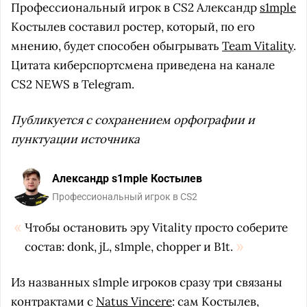
Профессиональный игрок в CS2 Александр
s1mple
Костылев составил ростер, который, по его
мнению, будет способен обыгрывать
Team Vitality
.
Цитата киберспортсмена приведена на канале
CS2 NEWS в Telegram.
Публикуется с сохранением орфографии и
пунктуации источника
Александр s1mple Костылев
Профессиональный игрок в CS2
Чтобы остановить эру Vitality просто соберите
состав: donk, jL, s1mple, chopper и B1t.
Из названных s1mple игроков сразу три связаны
контрактами с
Natus Vincere
: сам Костылев,