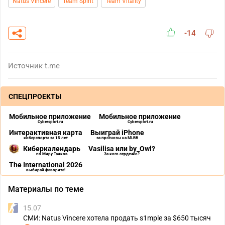
Natus Vincere
Team Spirit
Team Vitality
-14
Источник
t.me
СПЕЦПРОЕКТЫ
Мобильное приложение
Мобильное приложение
Cybersport.ru
Cybersport.ru
Интерактивная карта
Выиграй iPhone
киберспорта за 15 лет
за прогнозы на MLBB
Киберкалендарь
Vasilisa или by_Owl?
по Миру Танков
За кого сердечко?
The International 2026
выбирай фаворита!
Материалы по теме
15.07
СМИ: Natus Vincere хотела продать s1mple за $650 тысяч