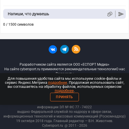
Напиши, что думаешь
0 / 1500 символов
Разработчиком сайта является ООО «ЕСПОРТ Медиа»
На сайте cybersport.ru применяются рекомендательные технологии
О нас
Документы
Для повышения удобства сайта мы используем cookie-файлы и
сервис Яндекс.Метрика
подробнее
. Продолжая использовать сайт,
© ООО «Киберспорт.ру» — Все права защищены
вы соглашаетесь на обработку файлов, используемых сервисом
подробнее
.
18+
ПРИНЯТЬ
ООО «Киберспорт.ру». Свидетельство о регистрации средств массовой
информации ЭЛ № ФС 77 - 74
022
выдано Федеральной службой по надзору в сфере связи,
информационных технологий и массовых коммуникаций (Роскомнадзор)
19 октября 2018 года. Главный редактор — В.Н. Животнев.
Cybersport.ru
@ 2011 - 2026