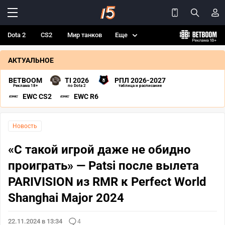
Dota 2
CS2
Мир танков
Еще
АКТУАЛЬНОЕ
BETBOOM
TI 2026
РПЛ 2026-2027
Реклама 18+
по Dota 2
таблица и расписание
EWC CS2
EWC R6
Новость
«С такой игрой даже не обидно
проиграть» — Patsi после вылета
PARIVISION из RMR к Perfect World
Shanghai Major 2024
22.11.2024 в 13:34
4