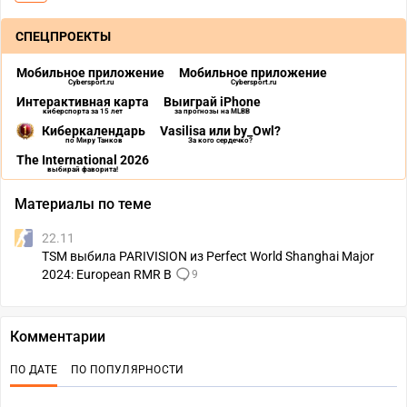
СПЕЦПРОЕКТЫ
Мобильное приложение
Мобильное приложение
Cybersport.ru
Cybersport.ru
Интерактивная карта
Выиграй iPhone
киберспорта за 15 лет
за прогнозы на MLBB
Киберкалендарь
Vasilisa или by_Owl?
по Миру Танков
За кого сердечко?
The International 2026
выбирай фаворита!
Материалы по теме
22.11
TSM выбила PARIVISION из Perfect World Shanghai Major
2024: European RMR B
9
Комментарии
ПО ДАТЕ
ПО ПОПУЛЯРНОСТИ