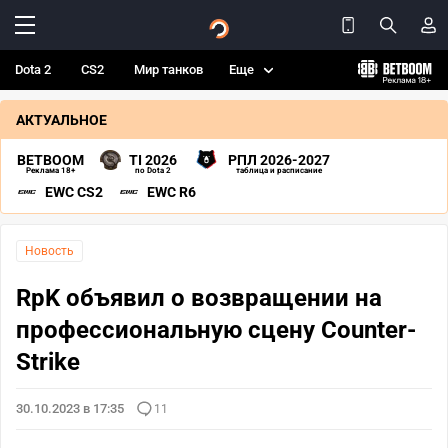
Dota 2
CS2
Мир танков
Еще
АКТУАЛЬНОЕ
BETBOOM
TI 2026
РПЛ 2026-2027
Реклама 18+
по Dota 2
таблица и расписание
EWC CS2
EWC R6
Новость
RpK объявил о возвращении на
профессиональную сцену Counter-
Strike
30.10.2023 в 17:35
11