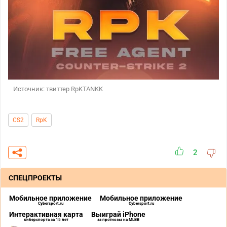
Источник: твиттер RpKTANKK
CS2
RpK
2
СПЕЦПРОЕКТЫ
Мобильное приложение
Мобильное приложение
Cybersport.ru
Cybersport.ru
Интерактивная карта
Выиграй iPhone
киберспорта за 15 лет
за прогнозы на MLBB