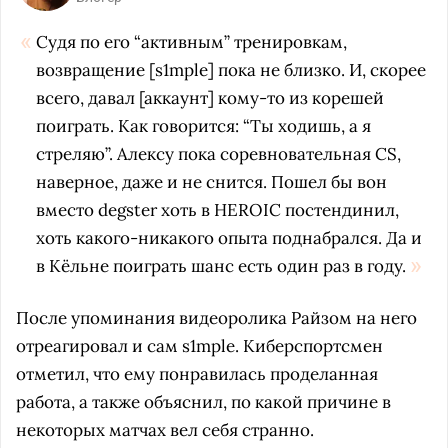
Судя по его “активным” тренировкам,
возвращение [s1mple] пока не близко. И, скорее
всего, давал [аккаунт] кому-то из корешей
поиграть. Как говорится: “Ты ходишь, а я
стреляю”. Алексу пока соревновательная CS,
наверное, даже и не снится. Пошел бы вон
вместо degster хоть в HEROIC постендинил,
хоть какого-никакого опыта поднабрался. Да и
в Кёльне поиграть шанс есть один раз в году.
После упоминания видеоролика Райзом на него
отреагировал и сам s1mple. Киберспортсмен
отметил, что ему понравилась проделанная
работа, а также объяснил, по какой причине в
некоторых матчах вел себя странно.