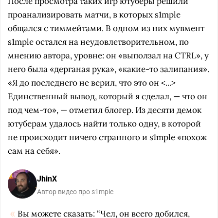
После просмотра таких игр ютуберы решили
проанализировать матчи, в которых s1mple
общался с тиммейтами. В одном из них мувмент
s1mple остался на неудовлетворительном, по
мнению автора, уровне: он «выползал на CTRL», у
него была «дерганая рука», «какие-то залипания».
«Я до последнего не верил, что это он <...>
Единственный вывод, который я сделал, — что он
под чем-то», — отметил блогер. Из десяти демок
ютуберам удалось найти только одну, в которой
не происходит ничего странного и s1mple «похож
сам на себя».
JhinX
Автор видео про s1mple
Вы можете сказать: “Чел, он всего добился,