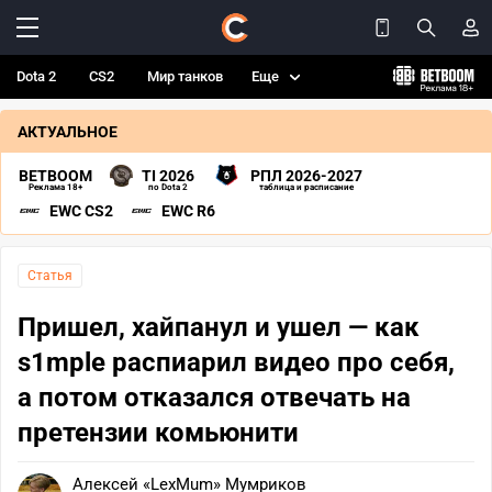
Dota 2
CS2
Мир танков
Еще
АКТУАЛЬНОЕ
BETBOOM
TI 2026
РПЛ 2026-2027
Реклама 18+
по Dota 2
таблица и расписание
EWC CS2
EWC R6
Статья
Пришел, хайпанул и ушел — как
s1mple распиарил видео про себя,
а потом отказался отвечать на
претензии комьюнити
Алексей «LexMum» Мумриков