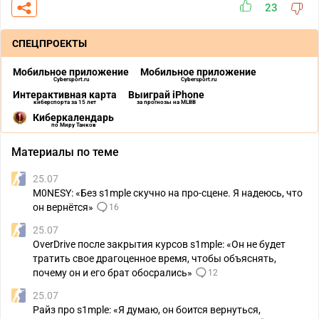
23
СПЕЦПРОЕКТЫ
Мобильное приложение
Мобильное приложение
Cybersport.ru
Cybersport.ru
Интерактивная карта
Выиграй iPhone
киберспорта за 15 лет
за прогнозы на MLBB
Киберкалендарь
по Миру Танков
Материалы по теме
25.07
M0NESY: «Без s1mple скучно на про-сцене. Я надеюсь, что
он вернётся»
16
25.07
OverDrive после закрытия курсов s1mple: «Он не будет
тратить свое драгоценное время, чтобы объяснять,
почему он и его брат обосрались»
12
25.07
Райз про s1mple: «Я думаю, он боится вернуться,