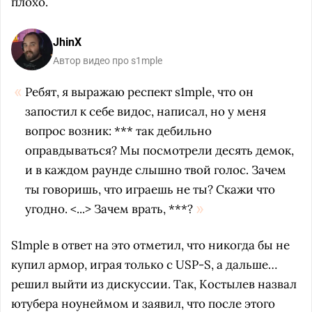
плохо.
JhinX
Автор видео про s1mple
Ребят, я выражаю респект s1mple, что он
запостил к себе видос, написал, но у меня
вопрос возник: *** так дебильно
оправдываться? Мы посмотрели десять демок,
и в каждом раунде слышно твой голос. Зачем
ты говоришь, что играешь не ты? Скажи что
угодно. <...> Зачем врать, ***?
S1mple в ответ на это отметил, что никогда бы не
купил армор, играя только с USP-S, а дальше…
решил выйти из дискуссии. Так, Костылев назвал
ютубера ноунеймом и заявил, что после этого