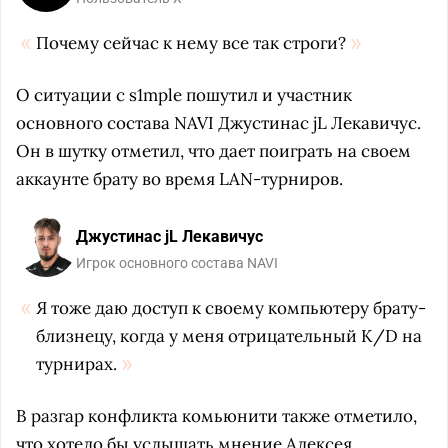
Почему сейчас к нему все так строги?
О ситуации с s1mple пошутил и участник
основного состава NAVI Джустинас jL Лекавичус.
Он в шутку отметил, что дает поиграть на своем
аккаунте брату во время LAN-турниров.
Джустинас jL Лекавичус
Игрок основного состава NAVI
Я тоже даю доступ к своему компьютеру брату-
близнецу, когда у меня отрицательный K/D на
турнирах.
В разгар конфликта комьюнити также отметило,
что хотело бы услышать мнение Алексея