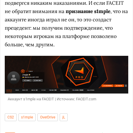
подвергся никаким наказаниями. И если FACEIT
не обратит внимания на
признание s1mple
, что на
аккаунте иногда играл не он, то это создаст
прецедент: мы получим подтверждение, что
некоторым игрокам на платформе позволено
больше, чем другим.
Аккаунт s1mple на FACEIT | Источник: FACEIT.com
CS2
s1mple
OverDrive
jL