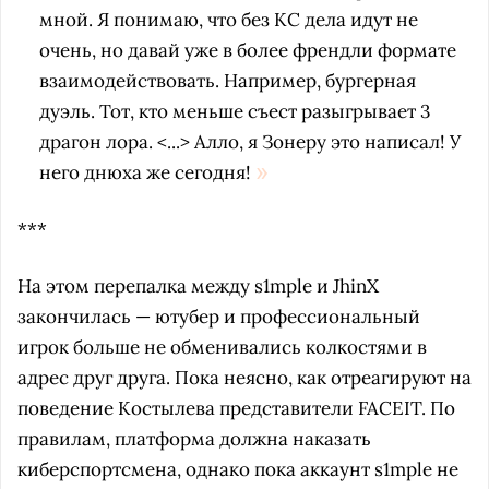
мной. Я понимаю, что без КС дела идут не
очень, но давай уже в более френдли формате
взаимодействовать. Например, бургерная
дуэль. Тот, кто меньше съест разыгрывает 3
драгон лора. <...> Алло, я Зонеру это написал! У
него днюха же сегодня!
***
На этом перепалка между s1mple и JhinX
закончилась — ютубер и профессиональный
игрок больше не обменивались колкостями в
адрес друг друга. Пока неясно, как отреагируют на
поведение Костылева представители FACEIT. По
правилам, платформа должна наказать
киберспортсмена, однако пока аккаунт s1mple не