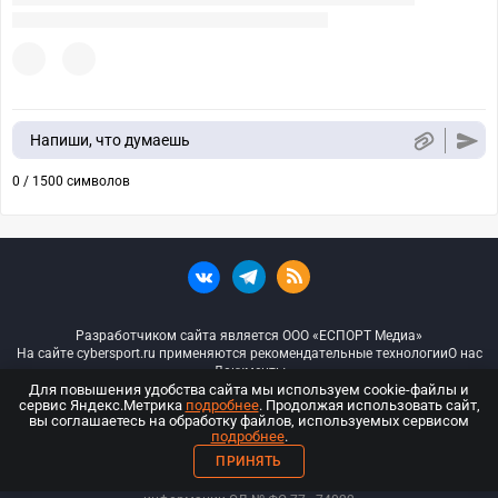
Напиши, что думаешь
0 / 1500 символов
Разработчиком сайта является ООО «ЕСПОРТ Медиа»
На сайте cybersport.ru применяются рекомендательные технологии
О нас
Документы
Для повышения удобства сайта мы используем cookie-файлы и
сервис Яндекс.Метрика
подробнее
. Продолжая использовать сайт,
© ООО «Киберспорт.ру» — Все права защищены
вы соглашаетесь на обработку файлов, используемых сервисом
подробнее
.
18+
ПРИНЯТЬ
ООО «Киберспорт.ру». Свидетельство о регистрации средств массовой