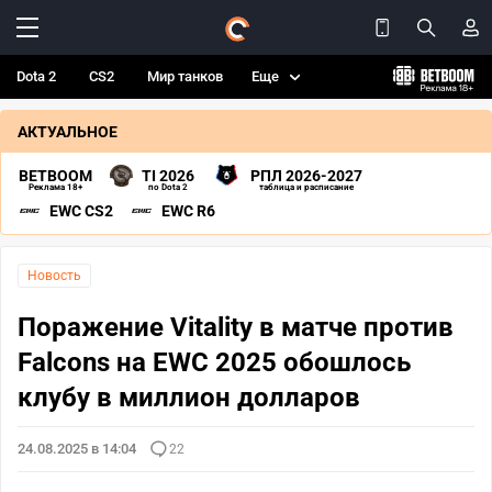
Dota 2
CS2
Мир танков
Еще
АКТУАЛЬНОЕ
BETBOOM
TI 2026
РПЛ 2026-2027
Реклама 18+
по Dota 2
таблица и расписание
EWC CS2
EWC R6
Новость
Поражение Vitality в матче против
Falcons на EWC 2025 обошлось
клубу в миллион долларов
24.08.2025 в 14:04
22