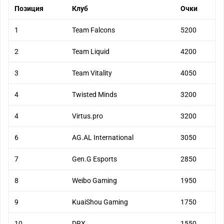
Позиция
Клуб
Очки
1
Team Falcons
5200
2
Team Liquid
4200
3
Team Vitality
4050
4
Twisted Minds
3200
4
Virtus.pro
3200
6
AG.AL International
3050
7
Gen.G Esports
2850
8
Weibo Gaming
1950
9
KuaiShou Gaming
1750
10
DRX
1550