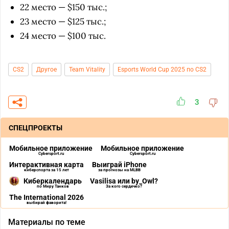
22 место — $150 тыс.;
23 место — $125 тыс.;
24 место — $100 тыс.
CS2
Другое
Team Vitality
Esports World Cup 2025 по CS2
3
СПЕЦПРОЕКТЫ
Мобильное приложение
Мобильное приложение
Cybersport.ru
Cybersport.ru
Интерактивная карта
Выиграй iPhone
киберспорта за 15 лет
за прогнозы на MLBB
Киберкалендарь
Vasilisa или by_Owl?
по Миру Танков
За кого сердечко?
The International 2026
выбирай фаворита!
Материалы по теме