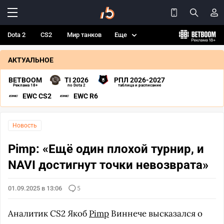
Dota 2
CS2
Мир танков
Еще
АКТУАЛЬНОЕ
BETBOOM
TI 2026
РПЛ 2026-2027
Реклама 18+
по Dota 2
таблица и расписание
EWC CS2
EWC R6
Новость
Pimp: «Ещё один плохой турнир, и
NAVI достигнут точки невозврата»
01.09.2025 в 13:06
5
Аналитик CS2 Якоб
Pimp
Виннече высказался о