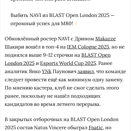
Выбить NAVI из BLAST Open London 2025 —
огромный успех для M80!
Обновлённый ростер NAVI с Дрином
Makazze
Шакири вошёл в топ-4 на
IEM Cologne 2025
, но не
поднялся выше 9-12 строчки на
BLAST Open
London 2025
и
Esports World Cup 2025
. Ранее
аналитик Янко
YNk
Паунович
заявил
, что команде
следует провести ещё как минимум одну замену.
По мнению кастера, клуб не смог сделать этого
ранее, поскольку не нашёл подходящих
кандидатов во время летнего перерыва.
В закрытых отборочных на BLAST Open London
2025 состав Natus Vincere обыграл
Fnatic
, но