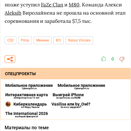
позже уступил
FaZe Clan
и
M80
. Команда Алекси
Aleksib
Виролайнена не прошла на основной этап
соревнования и заработала $7,5 тыс.
CS2
Pimp
Мнение
B1t
Natus Vincere
0
СПЕЦПРОЕКТЫ
Мобильное приложение
Мобильное приложение
Cybersport.ru
Cybersport.ru
Интерактивная карта
Выиграй iPhone
киберспорта за 15 лет
за прогнозы на MLBB
Киберкалендарь
Vasilisa или by_Owl?
по Миру Танков
За кого сердечко?
The International 2026
выбирай фаворита!
Материалы по теме