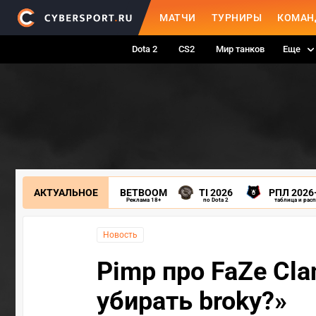
МАТЧИ
ТУРНИРЫ
КОМАН
Dota 2
CS2
Мир танков
Еще
АКТУАЛЬНОЕ
BETBOOM
TI 2026
РПЛ 2026
Реклама 18+
по Dota 2
таблица и рас
Новость
Pimp про FaZe Cl
убирать broky?»