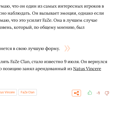
думаю, что он один из самых интересных игроков в
сно наблюдать. Он вызывает эмоции, однако если
думаю, что это усилит FaZe. Она в лучшем случае
овень, который, по общему мнению, был
ернется в свою лучшую форму.
влять FaZe Clan, стало известно 9 июля. Он вернулся
 его позицию занял арендованный из
Natus Vincere
СКАЧАТЬ НА
СК
ОВАТЬ
ЗАБРАТЬ
us Vincere
FaZe Clan
ANDROID
-1