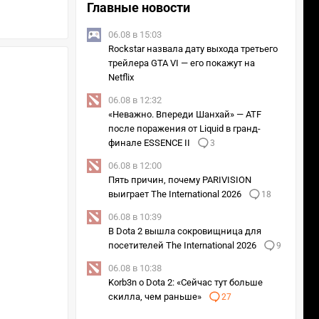
Главные новости
06.08 в 15:03
Rockstar назвала дату выхода третьего
трейлера GTA VI — его покажут на
Netflix
06.08 в 12:32
«Неважно. Впереди Шанхай» — ATF
после поражения от Liquid в гранд-
финале ESSENCE II
3
06.08 в 12:00
Пять причин, почему PARIVISION
выиграет The International 2026
18
06.08 в 10:39
В Dota 2 вышла сокровищница для
посетителей The International 2026
9
06.08 в 10:38
Korb3n о Dota 2: «Сейчас тут больше
скилла, чем раньше»
27