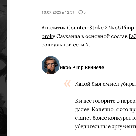
10.07.2025 в 12:59
5
Аналитик Counter-Strike 2 Якоб
Pimp
broky
Сауканца в основной состав
Fa
социальной сети X.
Якоб Pimp Виннече
Какой был смысл убират
Вы все говорите о перер
далее. Конечно, я это пр
станет более конкурент
убедительные аргумент