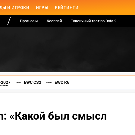
ДЫ И ИГРОКИ
ИГРЫ
РЕЙТИНГИ
Прогнозы
Косплей
Токсичный тест по Dota 2
-2027
EWC CS2
EWC R6
писание
an: «Какой был смысл