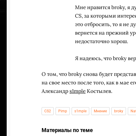
Мне нравится broky, я 
CS, за которыми интере
это отбросить, то я не 
вернется на прежний ур
недостаточно хорош.
Я надеюсь, что broky в
О том, что broky снова будет предста
на свое место после того, как в мае
Александр
s1mple
Костылев.
УЧАСТВ
CS2
Pimp
s1mple
Мнение
broky
Nat
Материалы по теме