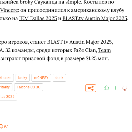
львийса
broky
Сауканца на s1mple. Костылев по-
 Vincere
: он присоединился к американскому клубу
олько на
IEM Dallas 2025
и
BLAST.tv Austin Major 2025
.
ро игроков, станет BLAST.tv Austin Major 2025,
А. 32 команды, среди которых FaZe Clan,
Team
разыграют призовой фонд в размере $1,25 млн.
Мнение
broky
m0NESY
donk
itality
Falcons CS:GO
1
llas 2025
СКАЧАТЬ НА
СК
ОВАТЬ
ЗАБРАТЬ
ANDROID
97