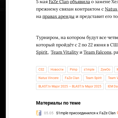
5 мая
FaZe Clan
объявила
о замене Хе
прежнему связан контрактом с
Natus
на
правах аренды
и представит его т
Турниром, на котором будут все четве
который пройдёт с 2 по 22 июня в СШ
Spirit
,
Team Vitality
и
Team Falcons
, 
CS2
Новости
Pimp
s1mple
ZywOo
Natus Vincere
FaZe Clan
Team Spirit
Team V
BLAST.tv Major 2025 — BLAST.tv Major 2025
IEM Da
УЧАСТВ
Материалы по теме
05.05
S1mple присоединился к FaZe Clan