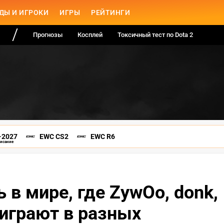
ДЫ И ИГРОКИ
ИГРЫ
РЕЙТИНГИ
Прогнозы
Косплей
Токсичный тест по Dota 2
-2027
EWC CS2
EWC R6
писание
ь в мире, где ZywOo, donk,
играют в разных