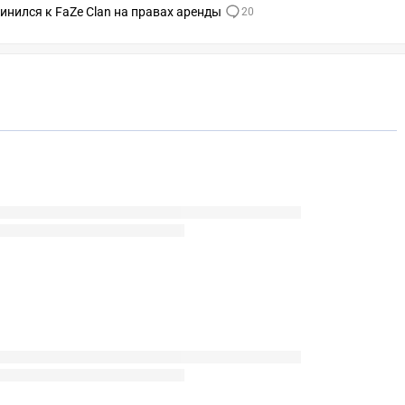
динился к FaZe Clan на правах аренды
20