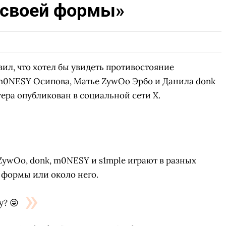
 своей формы»
ил, что хотел бы увидеть противостояние
m0NESY
Осипова, Матье
ZywOo
Эрбо и Данила
donk
ера опубликован в социальной сети X.
 ZywOo, donk, m0NESY и s1mple играют в разных
 формы или около него.
? 😜