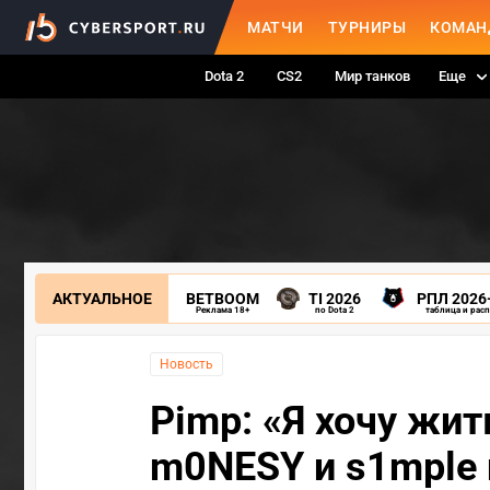
МАТЧИ
ТУРНИРЫ
КОМАН
Dota 2
CS2
Мир танков
Еще
АКТУАЛЬНОЕ
BETBOOM
TI 2026
РПЛ 2026
Реклама 18+
по Dota 2
таблица и рас
Новость
Pimp: «Я хочу жит
m0NESY и s1mple 