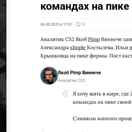
командах на пике
06.05.2025 в 17:07
14
Аналитик CS2 Якоб
Pimp
Виннече заяв
Александра
s1mple
Костылева, Ильи
Крышковца на пике формы. Пост каст
Якоб Pimp Виннече
Аналитик CS2
Я хочу жить в мире, где
командах на пике своей
Слишком многого прошу