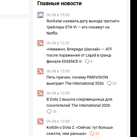
Главные новости
06.08 в 15:03
Rockstar назвала дату выхода третьего
трейлера GTA VI — его покажут на
Netflix
06.08 в 12:32
«Неважно. Впереди Шанхай» — ATF
после поражения от Liquid в гранд-
финале ESSENCE II
4
06.08 в 12:00
Пять причин, почему PARIVISION
выиграет The International 2026
24
06.08 в 10:39
В Dota 2 вышла сокровищница для
посетителей The International 2026
10
06.08 в 10:38
Korb3n о Dota 2: «Сейчас тут больше
скилла, чем раньше»
32