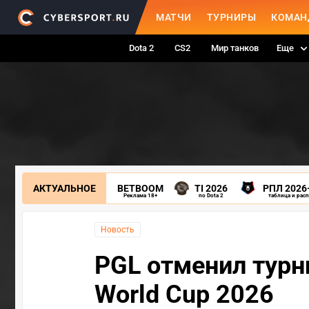
МАТЧИ
ТУРНИРЫ
КОМАН
Dota 2
CS2
Мир танков
Еще
АКТУАЛЬНОЕ
BETBOOM
TI 2026
РПЛ 2026
Реклама 18+
по Dota 2
таблица и рас
Новость
PGL отменил турни
World Cup 2026