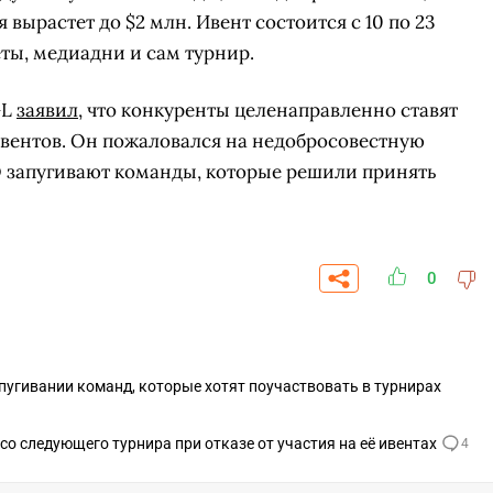
вырастет до $2 млн. Ивент состоится с 10 по 23
ёты, медиадни и сам турнир.
GL
заявил
, что конкуренты целенаправленно ставят
ивентов. Он пожаловался на недобросовестную
О запугивают команды, которые решили принять
0
СКАЧАТЬ НА
СК
пугивании команд, которые хотят поучаствовать в турнирах
ОВАТЬ
ЗАБРАТЬ
ANDROID
о следующего турнира при отказе от участия на её ивентах
4