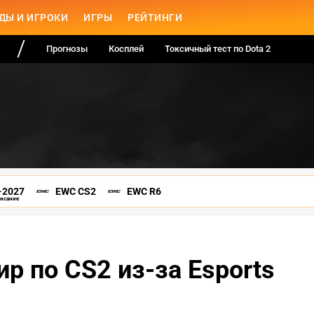
ДЫ И ИГРОКИ
ИГРЫ
РЕЙТИНГИ
Прогнозы
Косплей
Токсичный тест по Dota 2
-2027
EWC CS2
EWC R6
писание
р по CS2 из-за Esports