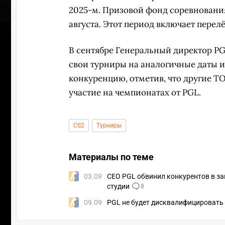
2025-м. Призовой фонд соревнования 
августа. Этот период включает перел
В сентябре Генеральный директор P
свои турниры на аналогичные даты 
конкуренцию, отметив, что другие Т
участие на чемпионатах от PGL.
CS2
Турниры
Материалы по теме
03.09
CEO PGL обвинил конкурентов в за
УЧАСТВ
студии
8
09.09
PGL не будет дисквалифицировать с