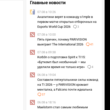
Главные новости
07.08 в 10:26
Аналитики верят в команду s1mple в
первом матче открытых отборочных на
Esports World Cup 2026
3
07.08 в 10:00
Пять причин, почему PARIVISION
выиграет The International 2026
41
07.08 в 09:38
Korb3n о подготовке Spirit к TI15:
«Буткемп был необычный — мы
уделили время не только игре»
4
06.08 в 19:04
Составили пятиугольники силы команд
на TI 2026 — у PARIVISION хромает
менталка, а Falcons почти идеальна
37
06.08 в 18:16
Maelstorm стал самым любимым