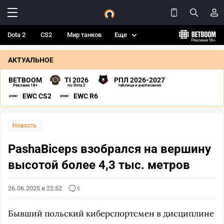
Dota 2
CS2
Мир танков
Еще
АКТУАЛЬНОЕ
BETBOOM
TI 2026
РПЛ 2026-2027
Реклама 18+
по Dota 2
таблица и расписание
EWC CS2
EWC R6
Новость
PashaBiceps взобрался на вершину
высотой более 4,3 тыс. метров
26.06.2025 в 22:52
6
Бывший польский киберспортсмен в дисциплине