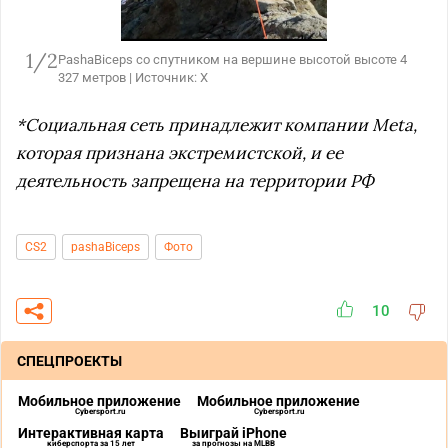
1/2
PashaBiceps со спутником на вершине высотой высоте 4
327 метров | Источник: X
*Социальная сеть принадлежит компании Meta,
которая признана экстремистской, и ее
деятельность запрещена на территории РФ
CS2
pashaBiceps
Фото
10
СПЕЦПРОЕКТЫ
Мобильное приложение
Мобильное приложение
Cybersport.ru
Cybersport.ru
Интерактивная карта
Выиграй iPhone
киберспорта за 15 лет
за прогнозы на MLBB