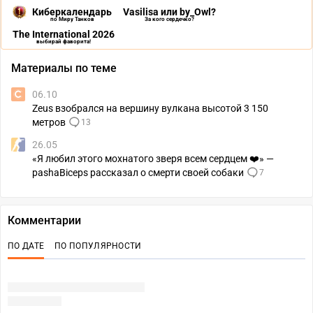
Киберкалендарь
Vasilisa или by_Owl?
по Миру Танков
За кого сердечко?
The International 2026
выбирай фаворита!
Материалы по теме
06.10
Zeus взобрался на вершину вулкана высотой 3 150
метров
13
26.05
«Я любил этого мохнатого зверя всем сердцем ❤️» —
pashaBiceps рассказал о смерти своей собаки
7
Комментарии
ПО ДАТЕ
ПО ПОПУЛЯРНОСТИ