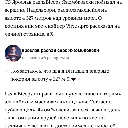
CS Ярослав
pashaBiceps
Яжомбковски побывал на
вершине Надельхорн, располагающейся на
высоте 4 327 метров над уровнем моря. О
достижении экс-снайпер
Virtus.pro
рассказал на
личной странице в X.
Ярослав pashaBiceps Яжомбковски
Бывший киберспортсмен
Похвастаюсь, что два дня назад я впервые
покорил высоту 4 327 м 💪❤️
PashaBiceps отправился в путешествие по горным
альпийским массивам в конце мая. Согласно
публикациям Яжомбковски, за несколько недель
он в компании друзей посетил множество
различных вершин и достопримечательностей.