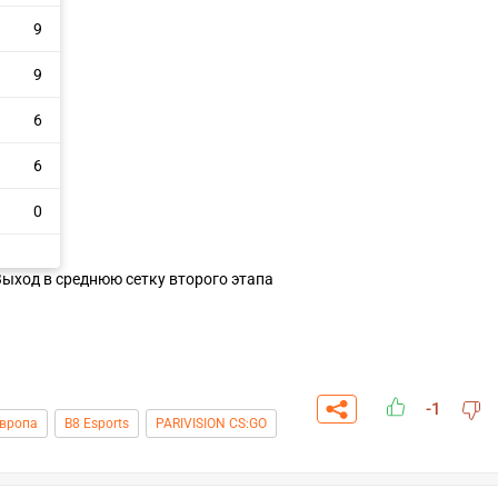
9
9
6
6
0
Выход в среднюю сетку второго этапа
СК
ПЕРЕЙТИ
ВЫБРАТЬ
-1
A
Европа
B8 Esports
PARIVISION CS:GO