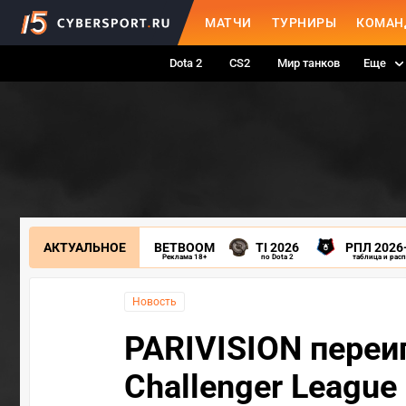
МАТЧИ
ТУРНИРЫ
КОМАН
Dota 2
CS2
Мир танков
Еще
АКТУАЛЬНОЕ
BETBOOM
TI 2026
РПЛ 2026
Реклама 18+
по Dota 2
таблица и рас
Новость
PARIVISION переиг
Challenger League