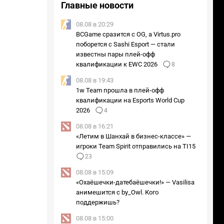
Главные новости
08.08 в 20:29
BCGame сразится с OG, а Virtus.pro
поборется с Sashi Esport — стали
известны пары плей-офф
квалификации к EWC 2026
8
08.08 в 19:43
1w Team прошла в плей-офф
квалификации на Esports World Cup
2026
4
08.08 в 16:21
«Летим в Шанхай в бизнес-классе» —
игроки Team Spirit отправились на TI15
23
08.08 в 15:09
«Охаёшечки-датебаёшечки!» — Vasilisa
анимешится с by_Owl. Кого
поддержишь?
08.08 в 15:00