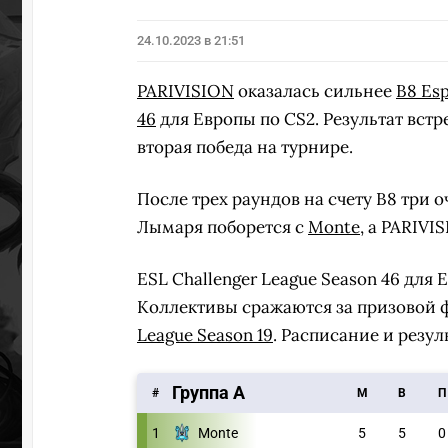
24.10.2023 в 21:51
PARIVISION
оказалась сильнее
B8 Esp
46
для Европы по CS2. Результат встр
вторая победа на турнире.
После трех раундов на счету B8 три
Лымаря поборется с
Monte
, а PARIVI
ESL Challenger League Season 46 для 
Коллективы сражаются за призовой фо
League Season 19
. Расписание и резу
Группа А
#
M
В
П
1
Monte
5
5
0