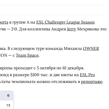
orts
в группе А на
ESL Challenger League Season
ечи — 2:0. Для коллектива Андрея
Jerry
Мехрякова это
 очка. В следующем туре команда Михаила
OWNER
SION — с
Team Space
.
Европы проходит с 5 октября по 10 декабря.
нд в размере $100 тыс. и две квоты на
ESL Pro
льтаты чемпионата можно отслеживать в
репортаже
.
О
15