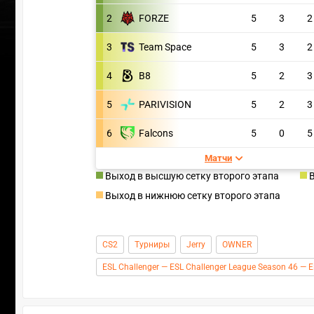
2
FORZE
5
3
2
3
Team Space
5
3
2
4
B8
5
2
3
5
PARIVISION
5
2
3
6
Falcons
5
0
5
Матчи
Выход в высшую сетку второго этапа
Выход в нижнюю сетку второго этапа
CS2
Турниры
Jerry
OWNER
ESL Challenger — ESL Challenger League Season 46 — 