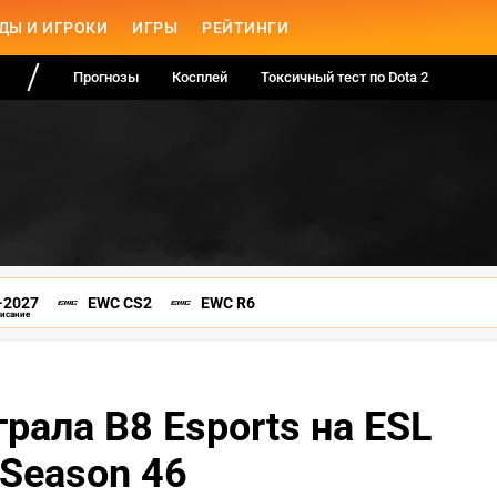
ДЫ И ИГРОКИ
ИГРЫ
РЕЙТИНГИ
Прогнозы
Косплей
Токсичный тест по Dota 2
-2027
EWC CS2
EWC R6
писание
рала B8 Esports на ESL
 Season 46