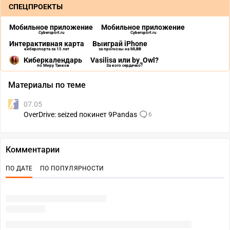
СПЕЦПРОЕКТЫ
Мобильное приложение
Мобильное приложение
Cybersport.ru
Cybersport.ru
Интерактивная карта
Выиграй iPhone
киберспорта за 15 лет
за прогнозы на MLBB
Киберкалендарь
Vasilisa или by_Owl?
по Миру Танков
За кого сердечко?
Материалы по теме
07.05
OverDrive: seized покинет 9Pandas
6
Комментарии
ПО ДАТЕ
ПО ПОПУЛЯРНОСТИ