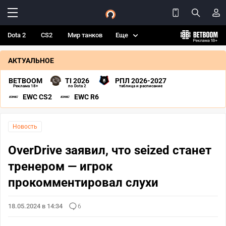
Dota 2
CS2
Мир танков
Еще
АКТУАЛЬНОЕ
BETBOOM
TI 2026
РПЛ 2026-2027
Реклама 18+
по Dota 2
таблица и расписание
EWC CS2
EWC R6
Новость
OverDrive заявил, что seized станет
тренером — игрок
прокомментировал слухи
18.05.2024 в 14:34
6