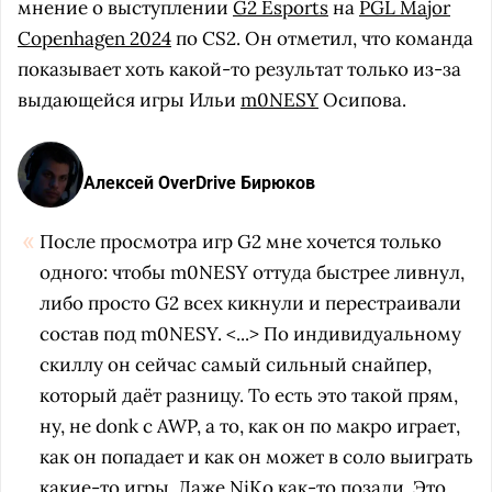
мнение о выступлении
G2 Esports
на
PGL Major
Copenhagen 2024
по CS2. Он отметил, что команда
показывает хоть какой-то результат только из-за
выдающейся игры Ильи
m0NESY
Осипова.
Алексей OverDrive Бирюков
После просмотра игр G2 мне хочется только
одного: чтобы m0NESY оттуда быстрее ливнул,
либо просто G2 всех кикнули и перестраивали
состав под m0NESY. <...> По индивидуальному
скиллу он сейчас самый сильный снайпер,
который даёт разницу. То есть это такой прям,
ну, не donk с AWP, а то, как он по макро играет,
как он попадает и как он может в соло выиграть
какие-то игры. Даже NiKo как-то позади. Это,