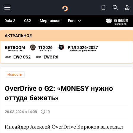
Dota 2
CS2
Мир танков
Еще
АКТУАЛЬНОЕ
BETBOOM
TI 2026
РПЛ 2026-2027
Реклама 18+
по Dota 2
таблица и расписание
EWC CS2
EWC R6
Новость
OverDrive о G2: «M0NESY нужно
оттуда бежать»
26.03.2024 в 14:08
10
Инсайдер Алексей
OverDrive
Бирюков высказал