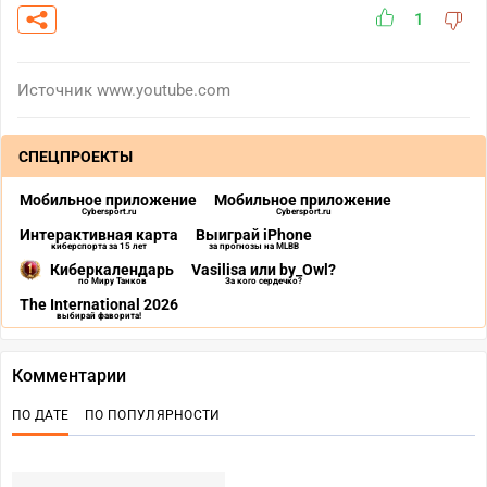
1
Источник
www.youtube.com
СПЕЦПРОЕКТЫ
Мобильное приложение
Мобильное приложение
Cybersport.ru
Cybersport.ru
Интерактивная карта
Выиграй iPhone
киберспорта за 15 лет
за прогнозы на MLBB
Киберкалендарь
Vasilisa или by_Owl?
по Миру Танков
За кого сердечко?
The International 2026
выбирай фаворита!
Комментарии
ПО ДАТЕ
ПО ПОПУЛЯРНОСТИ