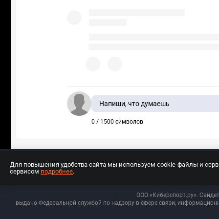
Напиши, что думаешь
0 / 1500 символов
Для повышения удобства сайта мы используем cookie-файлы и сер
сервисом
подробнее
.
Разработчиком сайта является ООО «Е
ООО «Киберспорт.ру». Свиде
выдано Федеральной службой по надзору в сфере связи, информационн