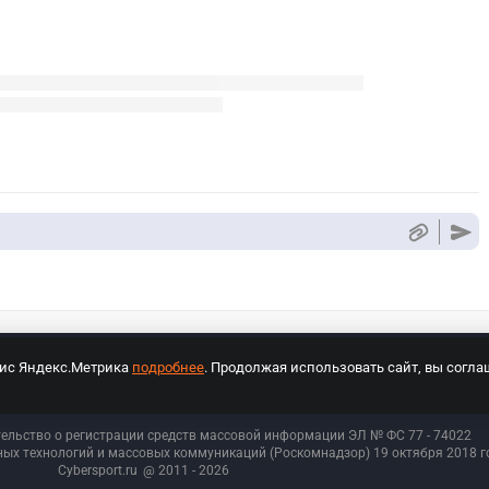
вис Яндекс.Метрика
подробнее
. Продолжая использовать сайт, вы согла
СПОРТ Медиа»
На сайте cybersport.ru применяются рекомендательные техноло
тельство о регистрации средств массовой информации ЭЛ № ФС 77 - 74
022
ых технологий и массовых коммуникаций (Роскомнадзор) 19 октября 2018 го
Cybersport.ru
@ 2011 - 2026