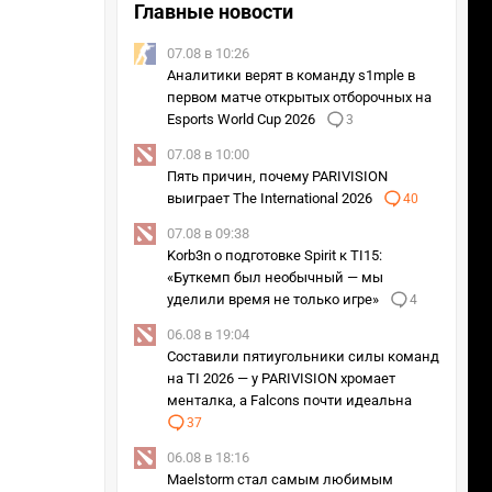
Главные новости
07.08 в 10:26
Аналитики верят в команду s1mple в
первом матче открытых отборочных на
Esports World Cup 2026
3
07.08 в 10:00
Пять причин, почему PARIVISION
выиграет The International 2026
40
07.08 в 09:38
Korb3n о подготовке Spirit к TI15:
«Буткемп был необычный — мы
уделили время не только игре»
4
06.08 в 19:04
Составили пятиугольники силы команд
на TI 2026 — у PARIVISION хромает
менталка, а Falcons почти идеальна
37
06.08 в 18:16
Maelstorm стал самым любимым