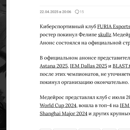
22.04.2025 в 20:06
15
Киберспортивный клуб
FURIA Esport
ростер покинул Фелипе
skullz
Медейро
Анонс состоялся на официальной стр
В официальном анонсе представител
Astana 2025
,
IEM Dallas 2025
и
BLAST.t
после этих чемпионатов, не уточняетс
покинул организацию окончательно.
Медейрос представлял клуб с июля 20
World Cup 2024
, вошла в топ-4 на
IEM 
Shanghai Major 2024
и других крупных