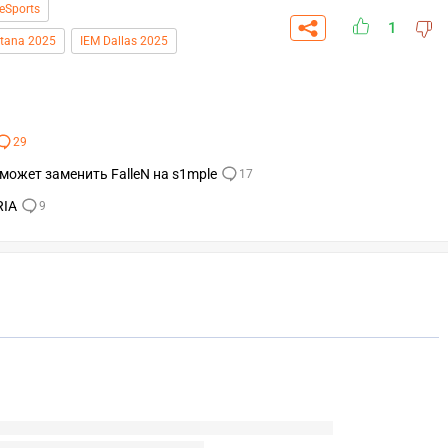
 eSports
1
tana 2025
IEM Dallas 2025
29
 может заменить FalleN на s1mple
17
RIA
9
СКАЧАТЬ НА
СК
ОВАТЬ
ЗАБРАТЬ
ANDROID