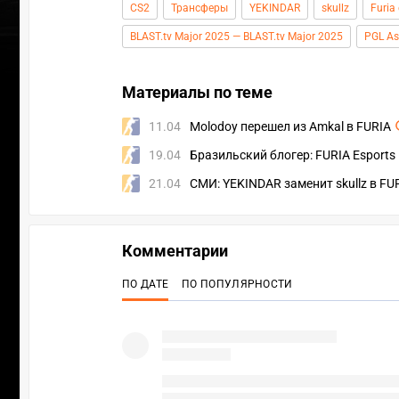
CS2
Трансферы
YEKINDAR
skullz
Furia
BLAST.tv Major 2025 — BLAST.tv Major 2025
PGL As
Материалы по теме
11.04
Molodoy перешел из Amkal в FURIA
19.04
Бразильский блогер: FURIA Esports
21.04
СМИ: YEKINDAR заменит skullz в FU
Комментарии
ПО ДАТЕ
ПО ПОПУЛЯРНОСТИ
УЧАСТВ