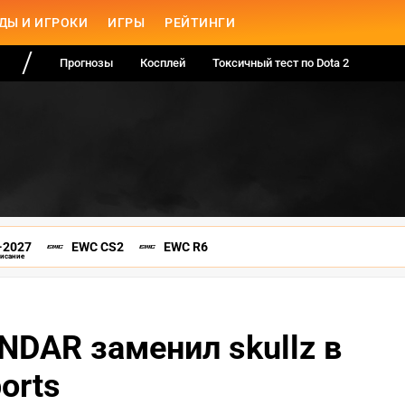
ДЫ И ИГРОКИ
ИГРЫ
РЕЙТИНГИ
Прогнозы
Косплей
Токсичный тест по Dota 2
-2027
EWC CS2
EWC R6
писание
NDAR заменил skullz в
orts