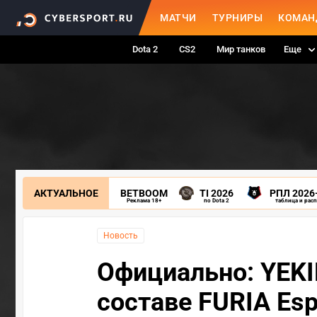
МАТЧИ
ТУРНИРЫ
КОМАН
Dota 2
CS2
Мир танков
Еще
АКТУАЛЬНОЕ
BETBOOM
TI 2026
РПЛ 2026
Реклама 18+
по Dota 2
таблица и рас
Новость
Официально: YEKI
составе FURIA Esp