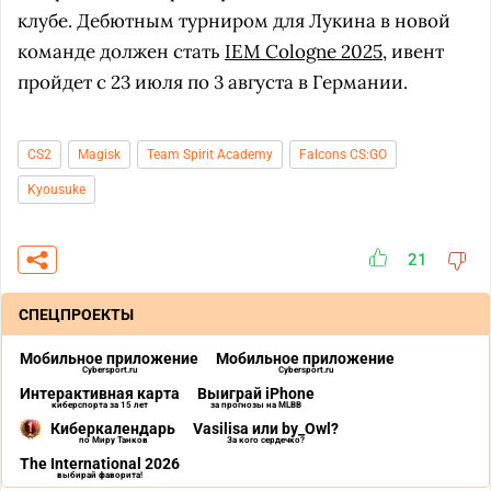
клубе. Дебютным турниром для Лукина в новой
команде должен стать
IEM Cologne 2025
, ивент
пройдет с 23 июля по 3 августа в Германии.
CS2
Magisk
Team Spirit Academy
Falcons CS:GO
Kyousuke
21
СПЕЦПРОЕКТЫ
Мобильное приложение
Мобильное приложение
Cybersport.ru
Cybersport.ru
Интерактивная карта
Выиграй iPhone
киберспорта за 15 лет
за прогнозы на MLBB
Киберкалендарь
Vasilisa или by_Owl?
по Миру Танков
За кого сердечко?
The International 2026
выбирай фаворита!