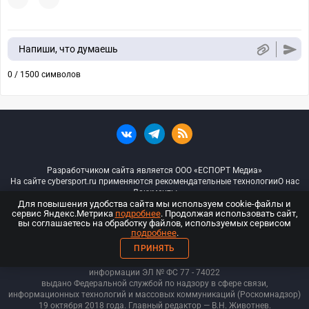
Напиши, что думаешь
0 / 1500 символов
Разработчиком сайта является ООО «ЕСПОРТ Медиа»
На сайте cybersport.ru применяются рекомендательные технологии
О нас
Документы
Для повышения удобства сайта мы используем cookie-файлы и
сервис Яндекс.Метрика
подробнее
. Продолжая использовать сайт,
© ООО «Киберспорт.ру» — Все права защищены
вы соглашаетесь на обработку файлов, используемых сервисом
подробнее
.
18+
ПРИНЯТЬ
ООО «Киберспорт.ру». Свидетельство о регистрации средств массовой
информации ЭЛ № ФС 77 - 74
022
выдано Федеральной службой по надзору в сфере связи,
информационных технологий и массовых коммуникаций (Роскомнадзор)
19 октября 2018 года. Главный редактор — В.Н. Животнев.