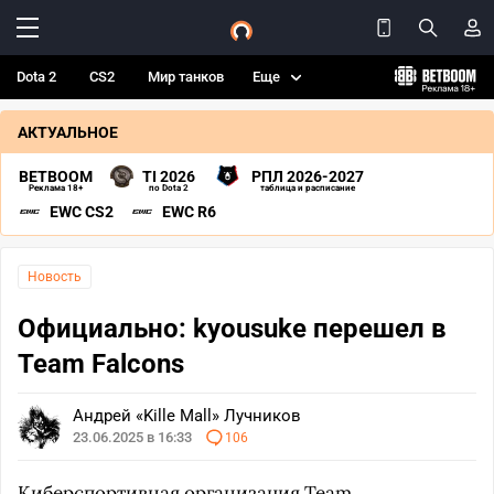
Dota 2
CS2
Мир танков
Еще
АКТУАЛЬНОЕ
BETBOOM
TI 2026
РПЛ 2026-2027
Реклама 18+
по Dota 2
таблица и расписание
EWC CS2
EWC R6
Новость
Официально: kyousuke перешел в
Team Falcons
Андрей «Kille Mall» Лучников
23.06.2025 в 16:33
106
Киберспортивная организация
Team