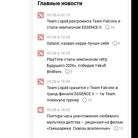
Главные новости
06.08 в 00:15
Team Liquid разгромила Team Falcons и
стала чемпионом ESSENCE II
24
05.08 в 19:54
Satanic назвал керри лучше себя
9
05.08 в 18:55
PlayTime стала чемпионом «Игр
Будущего 2026», победив Yakult
Brothers
9
05.08 в 18:34
Team Liquid сразится с Team Falcons в
гранд-финале ESSENCE II — 1w Team
покинула турнир
10
05.08 в 18:00
Полтора часа уничтожения любимого
мультика детства — рецензия на фильм
«Смешарики. Сквозь вселенные»
10