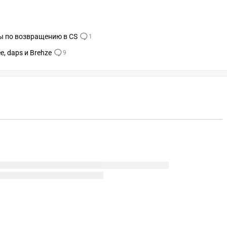
ы по возвращению в CS
1
, daps и Brehze
9
СК
УЧАСТВОВАТЬ
ЗАБРАТЬ
A