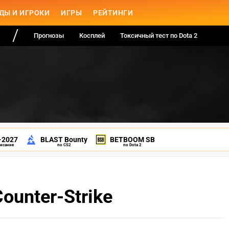
ДЫ И ИГРОКИ
ИГРЫ
РЕЙТИНГИ
Прогнозы
Косплей
Токсичный тест по Dota 2
-2027
BLAST Bounty
BETBOOM SB
писание
по CS2
по Dota 2
ounter-Strike