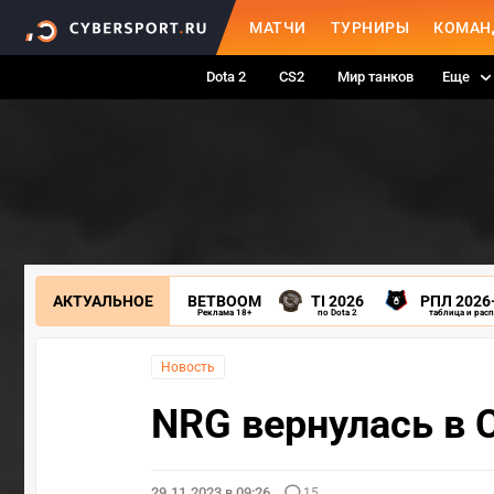
МАТЧИ
ТУРНИРЫ
КОМАН
Dota 2
CS2
Мир танков
Еще
АКТУАЛЬНОЕ
BETBOOM
TI 2026
РПЛ 2026
Реклама 18+
по Dota 2
таблица и рас
Новость
NRG вернулась в C
29.11.2023 в 09:26
15