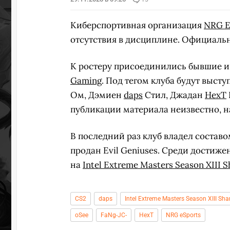
Киберспортивная организация
NRG E
отсутствия в дисциплине. Официальн
К ростеру присоединились бывшие 
Gaming
. Под тегом клуба будут выст
Ом, Дэмиен
daps
Стил, Джадан
HexT
публикации материала неизвестно, на
В последний раз клуб владел составо
продан Evil Geniuses. Среди достиж
на
Intel Extreme Masters Season XIII 
CS2
daps
Intel Extreme Masters Season XIII Sh
oSee
FaNg-JC-
HexT
NRG eSports