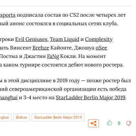
sports
подписала состав по CS2 после четырех лет
ый анонс состоялся в социальных сетях клуба.
игроки
Evil Geniuses
,
Team Liquid
и
Complexity
упать Винсент
Brehze
Кайонте, Джошуа
oSee
Постма и Джастин
FaNg
Кокли. На момент
 каком турнире состоится дебют нового ростера.
м в этой дисциплине в 2019 году — позже ростер был
ений североамериканской организации есть победа
Shanghai
и 3-4 место на
StarLadder Berlin Major 2019
.
anghai
Brehze
StarLadder Berlin Major 2019
0